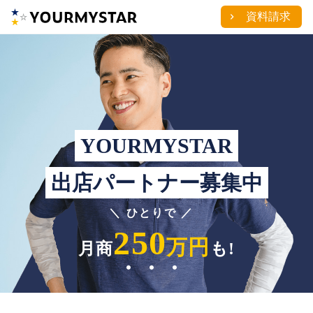
資料請求
chevron_right
YOURMYSTAR
出店パートナー募集中
＼ ひとりで ／
250
万円
月商
も!
・・・