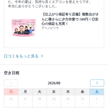
た。今年の夏は、気持ち良くエアコンを使えそうです。
本当にありがとうございました。
【仕上がり保証有り店舗】複数台がさ
らに🉐さらに夕方作業で-500円！◎安
心の保証も充実！
アベノビソウ
口コミをもっと見る
空き日程
2026/08
日
月
火
水
木
金
土
26
27
28
29
30
31
1
-
-
-
-
-
-
-