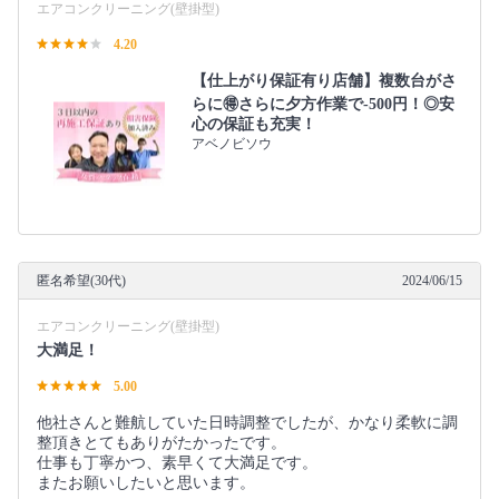
エアコンクリーニング(壁掛型)
4.20
【仕上がり保証有り店舗】複数台がさ
らに🉐さらに夕方作業で-500円！◎安
心の保証も充実！
アベノビソウ
匿名希望(30代)
2024/06/15
エアコンクリーニング(壁掛型)
大満足！
5.00
他社さんと難航していた日時調整でしたが、かなり柔軟に調
整頂きとてもありがたかったです。
仕事も丁寧かつ、素早くて大満足です。
またお願いしたいと思います。