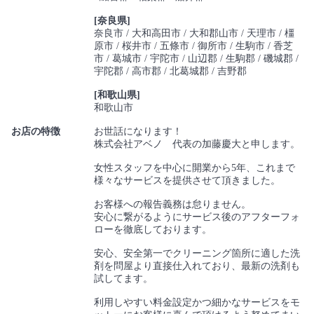
[奈良県]
奈良市
大和高田市
大和郡山市
天理市
橿
原市
桜井市
五條市
御所市
生駒市
香芝
市
葛城市
宇陀市
山辺郡
生駒郡
磯城郡
宇陀郡
高市郡
北葛城郡
吉野郡
[和歌山県]
和歌山市
お店の特徴
お世話になります！
株式会社アベノ 代表の加藤慶大と申します。
女性スタッフを中心に開業から5年、これまで
様々なサービスを提供させて頂きました。
お客様への報告義務は怠りません。
安心に繋がるようにサービス後のアフターフォ
ローを徹底しております。
安心、安全第一でクリーニング箇所に適した洗
剤を問屋より直接仕入れており、最新の洗剤も
試してます。
利用しやすい料金設定かつ細かなサービスをモ