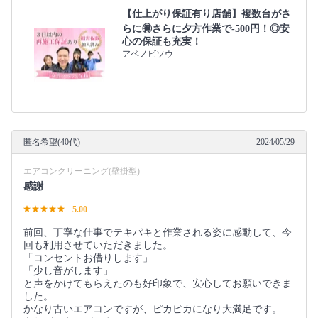
【仕上がり保証有り店舗】複数台がさ
らに🉐さらに夕方作業で-500円！◎安
心の保証も充実！
アベノビソウ
匿名希望(40代)
2024/05/29
エアコンクリーニング(壁掛型)
感謝
5.00
前回、丁寧な仕事でテキパキと作業される姿に感動して、今
回も利用させていただきました。
「コンセントお借りします」
「少し音がします」
と声をかけてもらえたのも好印象で、安心してお願いできま
した。
かなり古いエアコンですが、ピカピカになり大満足です。