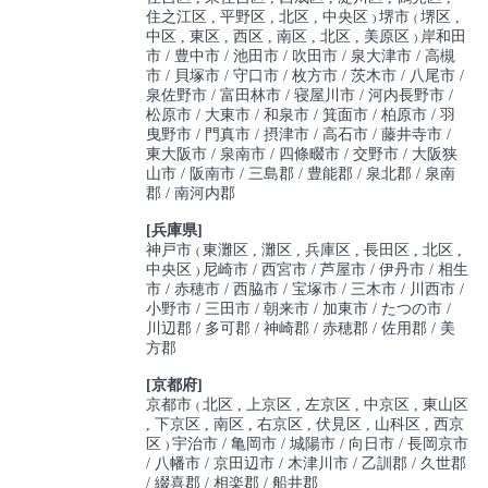
住之江区
平野区
北区
中央区
堺市
堺区
)
(
中区
東区
西区
南区
北区
美原区
岸和田
)
市
豊中市
池田市
吹田市
泉大津市
高槻
市
貝塚市
守口市
枚方市
茨木市
八尾市
泉佐野市
富田林市
寝屋川市
河内長野市
松原市
大東市
和泉市
箕面市
柏原市
羽
曳野市
門真市
摂津市
高石市
藤井寺市
東大阪市
泉南市
四條畷市
交野市
大阪狭
山市
阪南市
三島郡
豊能郡
泉北郡
泉南
郡
南河内郡
[兵庫県]
神戸市
東灘区
灘区
兵庫区
長田区
北区
(
中央区
尼崎市
西宮市
芦屋市
伊丹市
相生
)
市
赤穂市
西脇市
宝塚市
三木市
川西市
小野市
三田市
朝来市
加東市
たつの市
川辺郡
多可郡
神崎郡
赤穂郡
佐用郡
美
方郡
[京都府]
京都市
北区
上京区
左京区
中京区
東山区
(
下京区
南区
右京区
伏見区
山科区
西京
区
宇治市
亀岡市
城陽市
向日市
長岡京市
)
八幡市
京田辺市
木津川市
乙訓郡
久世郡
綴喜郡
相楽郡
船井郡