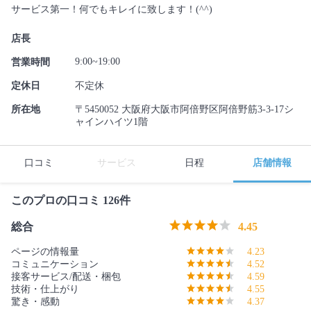
サービス第一！何でもキレイに致します！(^^)
店長
9:00~19:00
営業時間
定休日
不定休
所在地
〒5450052 大阪府大阪市阿倍野区阿倍野筋3-3-17シ
ャインハイツ1階
口コミ
サービス
日程
店舗情報
このプロの口コミ 126件
総合
4.45
ページの情報量
4.23
コミュニケーション
4.52
接客サービス/配送・梱包
4.59
技術・仕上がり
4.55
驚き・感動
4.37