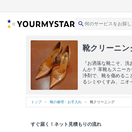
search
靴クリーニン
『お洒落な靴こそ、洗
んか？ 革靴もスニー
浄剤で、靴を傷めるこ
るシミやくすみ、ニオ
トップ
靴の修理・お手入れ
靴クリーニング
すぐ届く！ネット見積もりの流れ