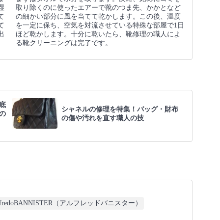
湿
取り除くのに使ったエアーで靴のつま先、かかとなど
て
の細かい部分に風を当てて乾かします。この後、温度
て
を一定に保ち、空気を対流させている特殊な部屋で1日
出
ほど乾かします。十分に乾いたら、靴修理の職人によ
る靴クリーニングは完了です。
底
シャネルの修理を特集！バッグ・財布
の
の傷や汚れを直す職人の技
lfredoBANNISTER（アルフレッドバニスター）