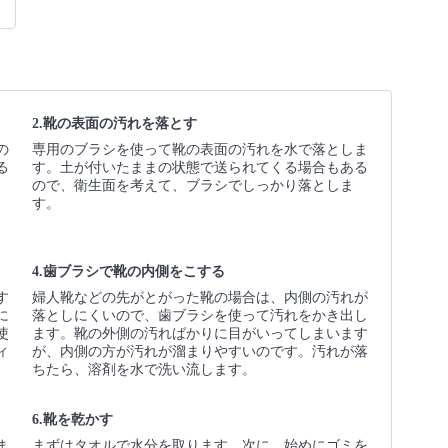
2.靴の表面の汚れを落とす
の
専用のブラシを使って靴の表面の汚れを水で落としま
る
す。土が付いたままの状態で送られてくる場合もある
。
ので、衛生面を考えて、ブラシでしっかり落としま
す。
4.歯ブラシで靴の内側をこする
す
婦人靴などの先がとがった靴の場合は、内側の汚れが
に
落としにくいので、歯ブラシを使って汚れをかき出し
使
ます。靴の外側の汚ればかりに目がいってしまいます
ィ
が、内側の方が汚れが溜まりやすいのです。汚れが落
ちたら、溶剤を水で洗い流します。
6.靴を乾かす
ま
まずはタオルで水分を取ります。次に、始めにゴミを