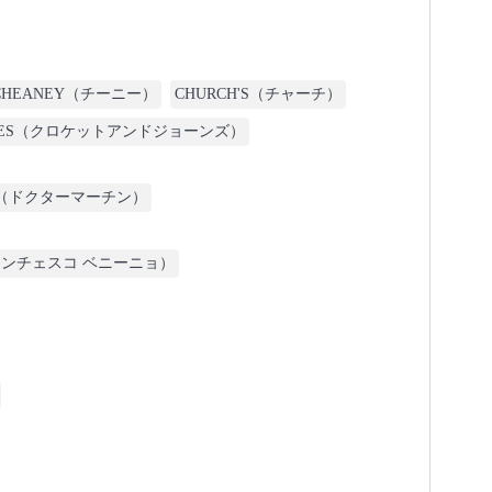
CHEANEY（チーニー）
CHURCH'S（チャーチ）
JONES（クロケットアンドジョーンズ）
tens（ドクターマーチン）
no（フランチェスコ ベニーニョ）