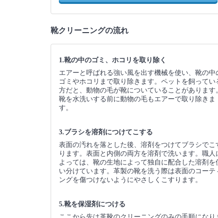
靴クリーニングの流れ
1.靴の中のゴミ、ホコリを取り除く
エアーと呼ばれる強い風を出す機械を使い、靴の中
ゴミやホコリまで取り除きます。ペットを飼ってい
方だと、動物の毛が靴についていることがあります
靴を水洗いする前に動物の毛もエアーで取り除きま
す。
3.ブラシを溶剤につけてこする
表面の汚れを落とした後、溶剤をつけてブラシでこ
ります。表面と内側の両方を溶剤で洗います。職人
よっては、靴の生地によって独自に配合した溶剤を
い分けています。革製の靴を洗う際は表面のコーテ
ングを傷つけないようにやさしくこすります。
5.靴を保湿剤につける
ここから先は革靴のクリーニングのみの手順になり