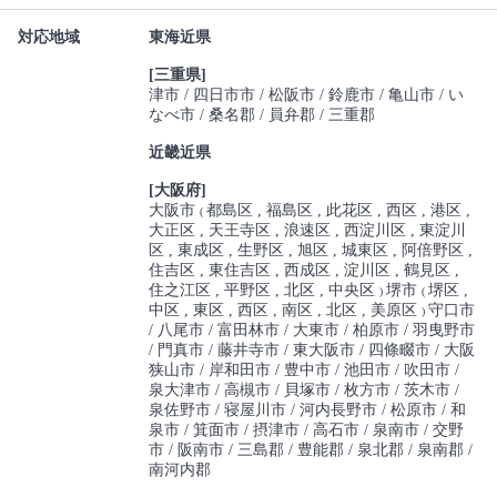
対応地域
東海近県
[三重県]
津市
四日市市
松阪市
鈴鹿市
亀山市
い
なべ市
桑名郡
員弁郡
三重郡
近畿近県
[大阪府]
大阪市
都島区
福島区
此花区
西区
港区
(
大正区
天王寺区
浪速区
西淀川区
東淀川
区
東成区
生野区
旭区
城東区
阿倍野区
住吉区
東住吉区
西成区
淀川区
鶴見区
住之江区
平野区
北区
中央区
堺市
堺区
)
(
中区
東区
西区
南区
北区
美原区
守口市
)
八尾市
富田林市
大東市
柏原市
羽曳野市
門真市
藤井寺市
東大阪市
四條畷市
大阪
狭山市
岸和田市
豊中市
池田市
吹田市
泉大津市
高槻市
貝塚市
枚方市
茨木市
泉佐野市
寝屋川市
河内長野市
松原市
和
泉市
箕面市
摂津市
高石市
泉南市
交野
市
阪南市
三島郡
豊能郡
泉北郡
泉南郡
南河内郡