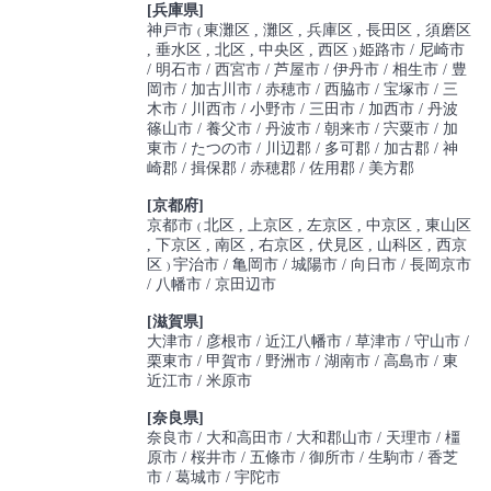
[兵庫県]
神戸市
東灘区
灘区
兵庫区
長田区
須磨区
(
垂水区
北区
中央区
西区
姫路市
尼崎市
)
明石市
西宮市
芦屋市
伊丹市
相生市
豊
岡市
加古川市
赤穂市
西脇市
宝塚市
三
木市
川西市
小野市
三田市
加西市
丹波
篠山市
養父市
丹波市
朝来市
宍粟市
加
東市
たつの市
川辺郡
多可郡
加古郡
神
崎郡
揖保郡
赤穂郡
佐用郡
美方郡
[京都府]
京都市
北区
上京区
左京区
中京区
東山区
(
下京区
南区
右京区
伏見区
山科区
西京
区
宇治市
亀岡市
城陽市
向日市
長岡京市
)
八幡市
京田辺市
[滋賀県]
大津市
彦根市
近江八幡市
草津市
守山市
栗東市
甲賀市
野洲市
湖南市
高島市
東
近江市
米原市
[奈良県]
奈良市
大和高田市
大和郡山市
天理市
橿
原市
桜井市
五條市
御所市
生駒市
香芝
市
葛城市
宇陀市