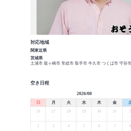
対応地域
関東近県
茨城県
土浦市 龍ヶ崎市 常総市 取手市 牛久市 つくば市 守谷
空き日程
2026/08
日
月
火
水
木
金
26
27
28
29
30
31
-
-
-
-
-
-
-
2
3
4
5
6
7
-
-
-
-
-
-
-