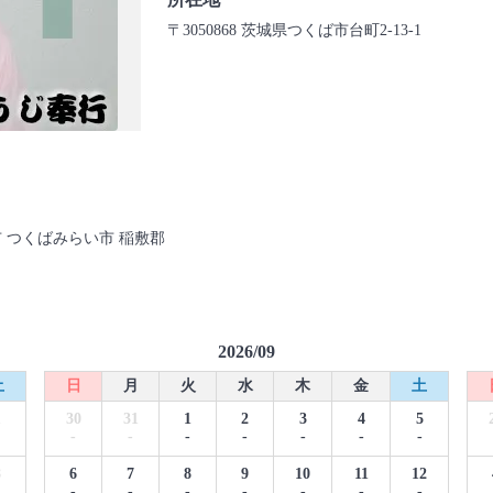
〒3050868 茨城県つくば市台町2-13-1
市 つくばみらい市 稲敷郡
2026/09
土
日
月
火
水
木
金
土
1
30
31
1
2
3
4
5
-
-
-
-
-
-
-
8
6
7
8
9
10
11
12
-
-
-
-
-
-
-