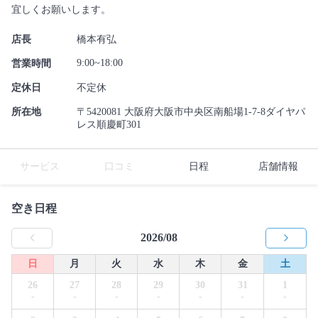
宜しくお願いします。
店長
橋本有弘
9:00~18:00
営業時間
定休日
不定休
所在地
〒5420081 大阪府大阪市中央区南船場1-7-8ダイヤパ
レス順慶町301
サービス
口コミ
日程
店舗情報
空き日程
2026/08
日
月
火
水
木
金
土
26
27
28
29
30
31
1
-
-
-
-
-
-
-