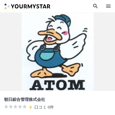
search
menu
朝日綜合管理株式会社
0
口コミ 0件