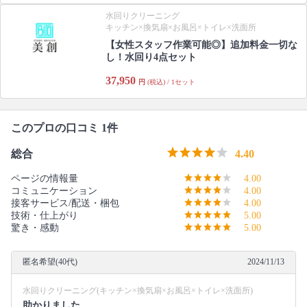
水回りクリーニング
キッチン×換気扇×お風呂×トイレ×洗面所
【女性スタッフ作業可能◎】追加料金一切な
し！水回り4点セット
37,950
円
(税込) / 1セット
このプロの口コミ 1件
総合
4.40
ページの情報量
4.00
コミュニケーション
4.00
接客サービス/配送・梱包
4.00
技術・仕上がり
5.00
驚き・感動
5.00
匿名希望(40代)
2024/11/13
水回りクリーニング(キッチン×換気扇×お風呂×トイレ×洗面所)
助かりました