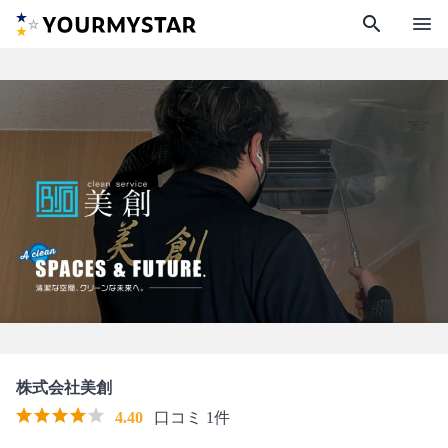
search
menu
株式会社美創
4.40
口コミ 1件