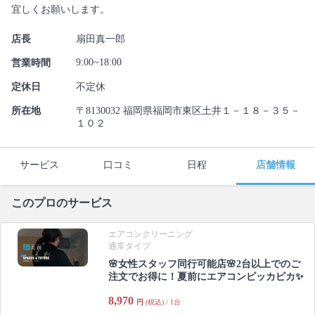
宜しくお願いします。
店長
扇田真一郎
9:00~18:00
営業時間
定休日
不定休
所在地
〒8130032 福岡県福岡市東区土井１－１８－３５－
１０２
サービス
口コミ
日程
店舗情報
このプロのサービス
エアコンクリーニング
通常タイプ
🌸女性スタッフ同行可能店🌸2台以上でのご
注文でお得に！夏前にエアコンピッカピカ✨
8,970
円
(税込) / 1台