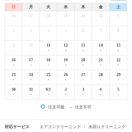
日
月
火
水
木
金
土
26
27
28
29
30
31
1
-
-
-
-
-
-
-
2
3
4
5
6
7
8
-
-
-
-
-
-
-
9
10
11
12
13
14
15
-
-
-
-
-
-
-
16
17
18
19
20
21
22
-
-
-
-
-
-
-
23
24
25
26
27
28
29
-
-
-
-
-
-
-
30
31
9/1
2
3
4
5
-
-
-
-
-
-
-
-
注文可能
注文不可
対応サービス
エアコンクリーニング
/
水回りクリーニング