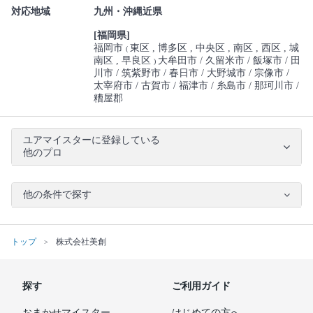
対応地域
九州・沖縄近県
[福岡県]
福岡市
東区
博多区
中央区
南区
西区
城
(
南区
早良区
大牟田市
久留米市
飯塚市
田
)
川市
筑紫野市
春日市
大野城市
宗像市
太宰府市
古賀市
福津市
糸島市
那珂川市
糟屋郡
ユアマイスターに登録している
他のプロ
他の条件で探す
トップ
株式会社美創
探す
ご利用ガイド
おまかせマイスター
はじめての方へ