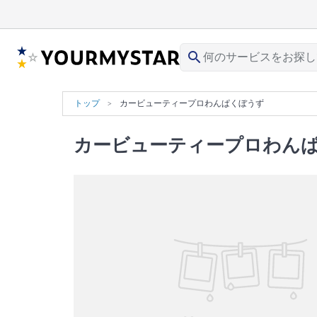
search
トップ
カービューティープロわんぱくぼうず
カービューティープロわん