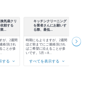
に換気扇クリ
キッチンクリーニング
プロによって
を依頼する
を業者さんにお願いす
リーニングの
...
る際、最低...
が違うのは...
すが、2週間
時期にもよりますが、2週間
スタッフの技術力や
連絡頂けれ
ほど前までにご連絡頂けれ
数の差、使用する道
ることが多
ばご希望に沿えることが多
剤の違いも関係して
.
いです。5月～8...
す。 クリーンクルー.
示する
すべてを表示する
すべてを表示す