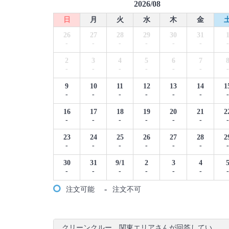
2026/08
日
月
火
水
木
金
26
27
28
29
30
31
-
-
-
-
-
-
-
2
3
4
5
6
7
-
-
-
-
-
-
-
9
10
11
12
13
14
1
-
-
-
-
-
-
-
16
17
18
19
20
21
2
-
-
-
-
-
-
-
23
24
25
26
27
28
2
-
-
-
-
-
-
-
30
31
9/1
2
3
4
-
-
-
-
-
-
-
-
注文可能
注文不可
クリーンクルー 関東エリアさんが回答してい