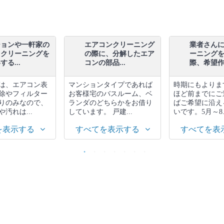
ションや一軒家の
エアコンクリーニング
業者さん
スクリーニングを
の際に、分解したエア
ーニング
る...
コンの部品...
際、希望作業
は、エアコン表
マンションタイプであれば
時期にもよりま
除やフィルター
お客様宅のバスルーム、ベ
ほど前までにご
りのみなので、
ランダのどちらかをお借り
ばご希望に沿え
汚れは...
しています。 戸建...
いです。5月～8..
を表示する
すべてを表示する
すべてを表