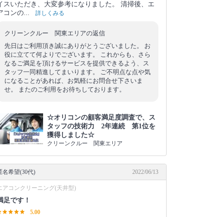
イスいただき、大変参考になりました。 清掃後、エ
アコンの...
詳しくみる
クリーンクルー 関東エリアの返信
先日はご利用頂き誠にありがとうございました。 お
役に立てて何よりでございます。 これからも、さら
なるご満足を頂けるサービスを提供できるよう、ス
タッフ一同精進してまいります。 ご不明点な点や気
になることがあれば、お気軽にお問合せ下さいま
せ。 またのご利用をお待ちしております。
☆オリコンの顧客満足度調査で、ス
タッフの技術力 2年連続 第1位を
獲得しました☆
クリーンクルー 関東エリア
匿名希望(30代)
2022/06/13
エアコンクリーニング(天井型)
満足です！
5.00