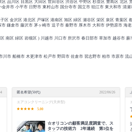
東区 品川区 目黒区 大田区 世田谷区 渋谷区 中野区 杉並区 豊島区 北区 
小金井市 小平市 日野市 東村山市 国分寺市 国立市 狛江市 東大和市 清
子区 金沢区 港北区 戸塚区 港南区 旭区 緑区 瀬谷区 栄区 泉区 青葉区 都
市 平塚市 鎌倉市 藤沢市 茅ヶ崎市 逗子市 秦野市 厚木市 大和市 伊勢原市 海
和区 南区 緑区 岩槻区 ) 川越市 川口市 所沢市 春日部市 草加市 越谷市 
) 市川市 船橋市 木更津市 松戸市 野田市 佐倉市 習志野市 柏市 市原市 
04
匿名希望(50代)
2022/06/26
エアコンクリーニング(天井型)
5.00
☆オリコンの顧客満足度調査で、ス
タッフの技術力 2年連続 第1位を