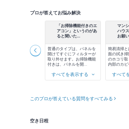
プロが答えてお悩み解決
水回りクリーニングを
「お掃除機能付きのエ
マン
セットで予約した後、
アコン」というのがあ
ハウ
の箇所を...
ると聞いた...
お願いす
す。悩んでいる、迷
普通のタイプは、パネルを
簡易清掃と
るという段階でも構
開けてすぐにフィルターが
面の拭き掃
んので、事前にお知
取り外せます。お掃除機能
のホコリ取
ただくことを...
付きは、パネルを開...
内部のカビや
べてを表示する
すべてを表示する
すべて
このプロが答えている質問をすべてみる
空き日程