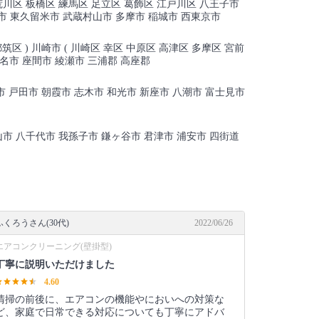
荒川区 板橋区 練馬区 足立区 葛飾区 江戸川区 八王子市
瀬市 東久留米市 武蔵村山市 多摩市 稲城市 西東京市
筑区 ) 川崎市 ( 川崎区 幸区 中原区 高津区 多摩区 宮前
老名市 座間市 綾瀬市 三浦郡 高座郡
蕨市 戸田市 朝霞市 志木市 和光市 新座市 八潮市 富士見市
流山市 八千代市 我孫子市 鎌ヶ谷市 君津市 浦安市 四街道
ふくろうさん(30代)
2022/06/26
エアコンクリーニング(壁掛型)
丁寧に説明いただけました
4.60
清掃の前後に、エアコンの機能やにおいへの対策な
ど、家庭で日常できる対応についても丁寧にアドバ