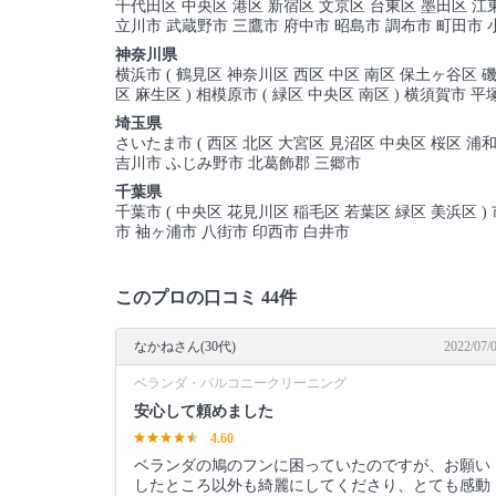
千代田区 中央区 港区 新宿区 文京区 台東区 墨田区 江
立川市 武蔵野市 三鷹市 府中市 昭島市 調布市 町田市 
神奈川県
横浜市 ( 鶴見区 神奈川区 西区 中区 南区 保土ヶ谷区 磯
区 麻生区 ) 相模原市 ( 緑区 中央区 南区 ) 横須賀
埼玉県
さいたま市 ( 西区 北区 大宮区 見沼区 中央区 桜区 浦
吉川市 ふじみ野市 北葛飾郡 三郷市
千葉県
千葉市 ( 中央区 花見川区 稲毛区 若葉区 緑区 美浜区 
市 袖ヶ浦市 八街市 印西市 白井市
このプロの口コミ 44件
なかねさん(30代)
2022/07/
ベランダ・バルコニークリーニング
安心して頼めました
4.60
ベランダの鳩のフンに困っていたのですが、お願い
したところ以外も綺麗にしてくださり、とても感動