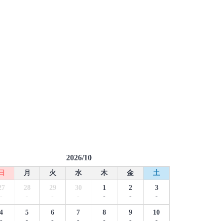
2026/10
日
月
火
水
木
金
土
27
28
29
30
1
2
3
-
-
-
-
-
-
-
4
5
6
7
8
9
10
-
-
-
-
-
-
-