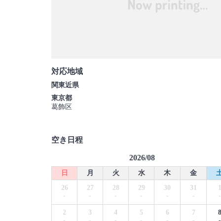
対応地域
関東近県
東京都
葛飾区
空き日程
2026/08
日
月
火
水
木
金
26
27
28
29
30
31
-
-
-
-
-
-
-
2
3
4
5
6
7
-
-
-
-
-
-
-