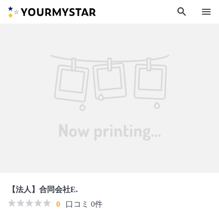
search
menu
【法人】合同会社E.
0
口コミ 0件