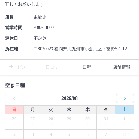
宜しくお願いします
店長
東龍史
9:00~18:00
営業時間
定休日
不定休
所在地
〒8020023 福岡県北九州市小倉北区下富野5-1-12
サービス
口コミ
日程
店舗情報
空き日程
2026/08
日
月
火
水
木
金
土
26
27
28
29
30
31
1
-
-
-
-
-
-
-
2
3
4
5
6
7
8