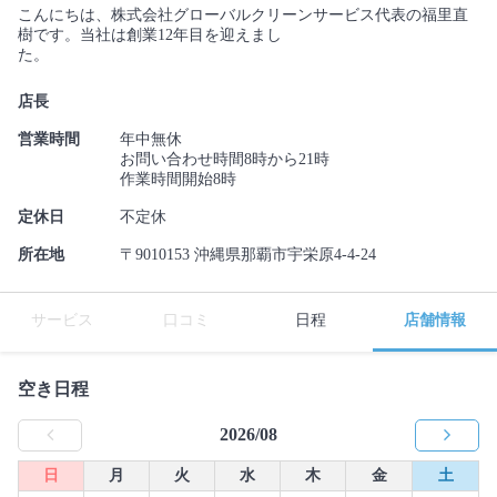
こんにちは、株式会社グローバルクリーンサービス代表の福里直
樹です。当社は創業12年目を迎えまし
た。
店長
営業時間
年中無休
お問い合わせ時間8時から21時
作業時間開始8時
定休日
不定休
所在地
〒9010153 沖縄県那覇市宇栄原4-4-24
サービス
口コミ
日程
店舗情報
空き日程
2026/08
日
月
火
水
木
金
土