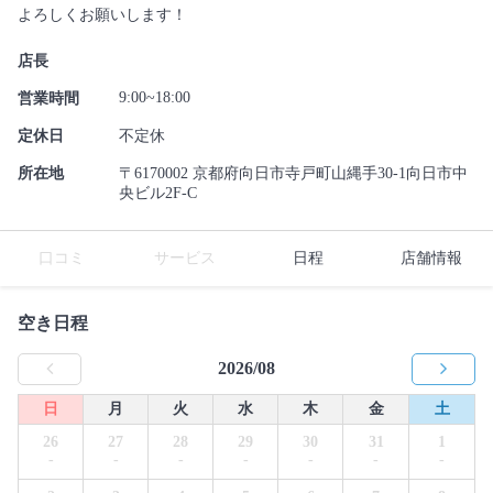
よろしくお願いします！
店長
9:00~18:00
営業時間
定休日
不定休
所在地
〒6170002 京都府向日市寺戸町山縄手30-1向日市中
央ビル2F-C
口コミ
サービス
日程
店舗情報
空き日程
2026/08
日
月
火
水
木
金
土
26
27
28
29
30
31
1
-
-
-
-
-
-
-