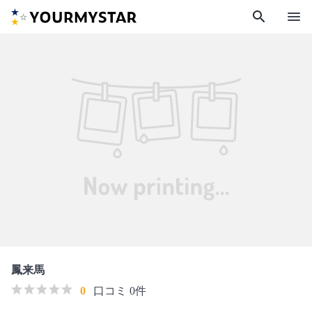
search
menu
鳳来馬
0
口コミ 0件