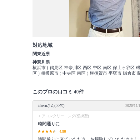
対応地域
関東近県
神奈川県
横浜市 ( 鶴見区 神奈川区 西区 中区 南区 保土ヶ谷区 磯
区 ) 相模原市 ( 中央区 南区 ) 横須賀市 平塚市 鎌
このプロの口コミ 40件
takeruさん(50代)
2020/11/
エアコンクリーニング(壁掛型)
時間通りに
4.80
時間通りに来ていただき、お掃除していただきまし