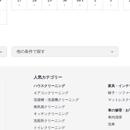
9
27
28
29
30
10/1
2
3
-
-
-
-
-
-
-
5
他の条件で探す
人気カテゴリー
ハウスクリーニング
家具・インテ
エアコンクリーニング
椅子・ソファ
洗濯槽・洗濯機クリーニング
マットレスク
換気扇クリーニング
車の修理・お
キッチンクリーニング
車内清掃
洗面所クリーニング
洗車
トイレクリーニング