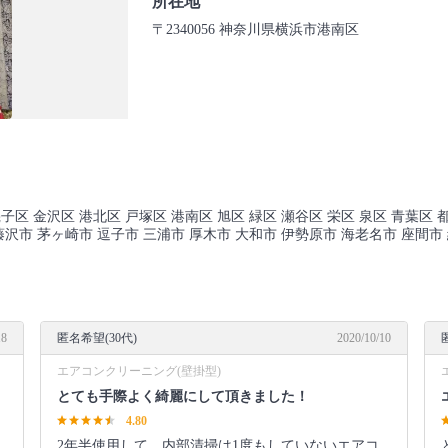
所在地
〒2340056 神奈川県横浜市港南区
子区 金沢区 港北区 戸塚区 港南区 旭区 緑区 瀬谷区 栄区 泉区 青葉区 都
倉市 藤沢市 茅ヶ崎市 逗子市 三浦市 厚木市 大和市 伊勢原市 海老名市 座間市
18
匿名希望(30代)
2020/10/10
エアコンクリーニング(壁掛型)
とても手際よく綺麗にして頂きました！
4.80
2年半使用して、内部清掃は1度もしていないエアコ