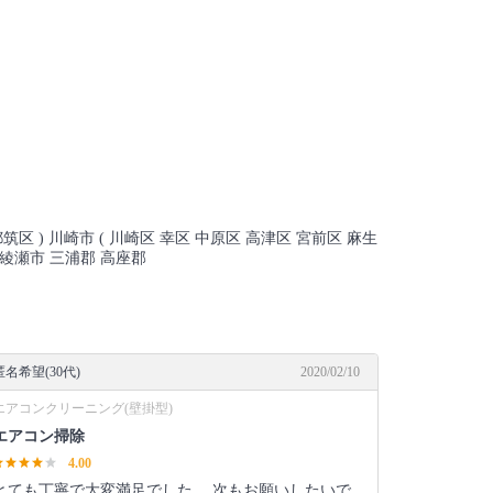
筑区 ) 川崎市 ( 川崎区 幸区 中原区 高津区 宮前区 麻生
 綾瀬市 三浦郡 高座郡
匿名希望(30代)
2020/02/10
エアコンクリーニング(壁掛型)
エアコン掃除
4.00
とても丁寧で大変満足でした。 次もお願いしたいで