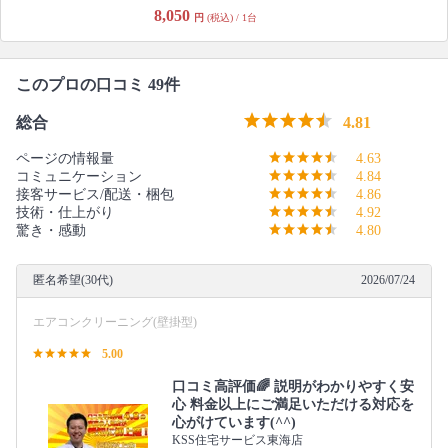
8,050
円
(税込) / 1台
このプロの口コミ 49件
総合
4.81
ページの情報量
4.63
コミュニケーション
4.84
接客サービス/配送・梱包
4.86
技術・仕上がり
4.92
驚き・感動
4.80
匿名希望(30代)
2026/07/24
エアコンクリーニング(壁掛型)
5.00
口コミ高評価🌈 説明がわかりやすく安
心 料金以上にご満足いただける対応を
心がけています(^^)
KSS住宅サービス東海店