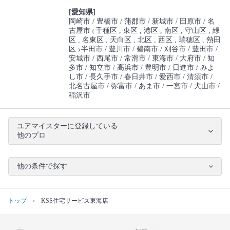
[愛知県]
岡崎市
豊橋市
蒲郡市
新城市
田原市
名
古屋市
千種区
東区
港区
南区
守山区
緑
(
区
名東区
天白区
北区
西区
瑞穂区
熱田
区
半田市
豊川市
碧南市
刈谷市
豊田市
)
安城市
西尾市
常滑市
東海市
大府市
知
多市
知立市
高浜市
豊明市
日進市
みよ
し市
長久手市
春日井市
愛西市
清須市
北名古屋市
弥富市
あま市
一宮市
犬山市
稲沢市
ユアマイスターに登録している
他のプロ
他の条件で探す
トップ
KSS住宅サービス東海店