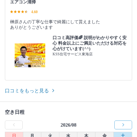
エアコン清掃
4.60
榊原さんの丁寧な仕事で綺麗にして貰えました
ありがとうございます
口コミ高評価🌈 説明がわかりやすく安
心 料金以上にご満足いただける対応を
心がけています(^^)
KSS住宅サービス東海店
口コミをもっと見る
空き日程
2026/08
日
月
火
水
木
金
土