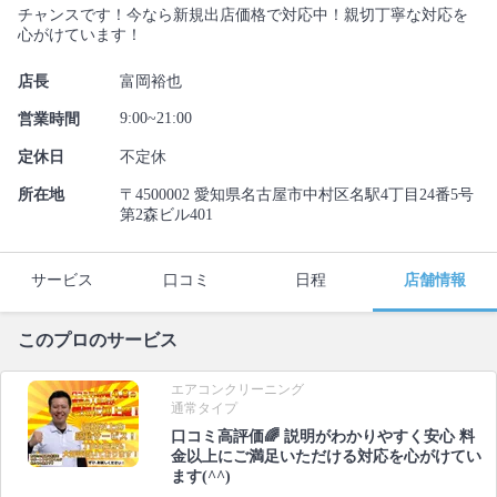
チャンスです！今なら新規出店価格で対応中！親切丁寧な対応を
心がけています！
店長
富岡裕也
9:00~21:00
営業時間
定休日
不定休
所在地
〒4500002 愛知県名古屋市中村区名駅4丁目24番5号
第2森ビル401
サービス
口コミ
日程
店舗情報
このプロのサービス
エアコンクリーニング
通常タイプ
口コミ高評価🌈 説明がわかりやすく安心 料
金以上にご満足いただける対応を心がけてい
ます(^^)