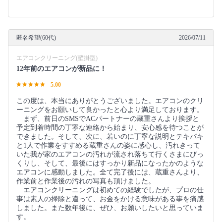
匿名希望(60代)
2026/07/11
エアコンクリーニング(壁掛型)
12年前のエアコンが新品に！
5.00
この度は、本当にありがとうございました。エアコンのクリ
ーニングをお願いして良かったと心より満足しております。
まず、前日のSMSでACパートナーの蔵重さんより挨拶と
予定到着時間の丁寧な連絡から始まり、安心感を待つことが
できました。そして、次に、若いのに丁寧な説明とテキパキ
と1人で作業をすすめる蔵重さんの姿に感心し、汚れきって
いた我が家のエアコンの汚れが流され落ちて行くさまにびっ
くりし、そして、最後にはすっかり新品になったかのような
エアコンに感動しました。全て完了後には、蔵重さんより、
作業前と作業後の汚れの写真も頂けました。
エアコンクリーニングは初めての経験でしたが、プロの仕
事は素人の掃除と違って、お金をかける意味がある事を痛感
しました。また数年後に、ぜひ、お願いしたいと思っていま
す。