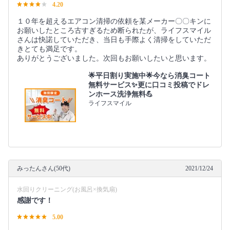
4.20
１０年を超えるエアコン清掃の依頼を某メーカー〇〇キンに
お願いしたところ古すぎるため断られたが、ライフスマイル
さんは快諾していただき、当日も手際よく清掃をしていただ
きとても満足です。
ありがとうございました。次回もお願いしたいと思います。
🌟平日割り実施中🌟今なら消臭コート
無料サービス✨更に口コミ投稿でドレ
ンホース洗浄無料💪
ライフスマイル
みったんさん(50代)
2021/12/24
水回りクリーニング(お風呂×換気扇)
感謝です！
5.00