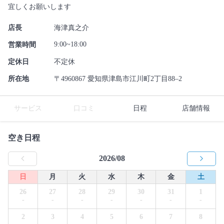
宜しくお願いします
店長
海津真之介
9:00~18:00
営業時間
定休日
不定休
所在地
〒4960867 愛知県津島市江川町2丁目88–2
サービス
口コミ
日程
店舗情報
空き日程
2026/08
日
月
火
水
木
金
土
26
27
28
29
30
31
1
-
-
-
-
-
-
-
2
3
4
5
6
7
8