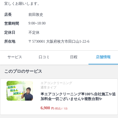
宜しくお願いします。
店長
前田敦史
9:00~18:00
営業時間
定休日
不定休
所在地
〒5730001 大阪府枚方市田口山1-22-6
サービス
口コミ
日程
店舗情報
このプロのサービス
エアコンクリーニング
通常タイプ
🌟エアコンクリーニング🌟100%自社施工✨追
加料金一切ございません✨複数台割✨
6,900
円
(税込) / 1台