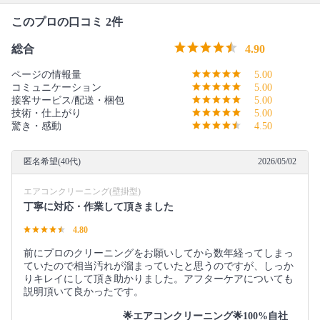
このプロの口コミ 2件
総合
4.90
ページの情報量
5.00
コミュニケーション
5.00
接客サービス/配送・梱包
5.00
技術・仕上がり
5.00
驚き・感動
4.50
匿名希望(40代)
2026/05/02
エアコンクリーニング(壁掛型)
丁寧に対応・作業して頂きました
4.80
前にプロのクリーニングをお願いしてから数年経ってしまっ
ていたので相当汚れが溜まっていたと思うのですが、しっか
りキレイにして頂き助かりました。アフターケアについても
説明頂いて良かったです。
🌟エアコンクリーニング🌟100%自社