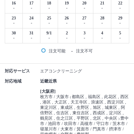
16
17
18
19
20
21
22
-
-
-
-
-
-
-
23
24
25
26
27
28
29
-
-
-
-
-
-
-
30
31
9/1
2
3
4
5
-
-
-
-
-
-
-
-
注文可能
注文不可
対応サービス
エアコンクリーニング
対応地域
近畿近県
[大阪府]
枚方市
大阪市
都島区
福島区
此花区
西区
(
港区
大正区
天王寺区
浪速区
西淀川区
東淀川区
東成区
生野区
旭区
城東区
阿
倍野区
住吉区
東住吉区
西成区
淀川区
鶴見区
住之江区
平野区
北区
中央区
豊中
)
市
池田市
吹田市
高槻市
守口市
茨木市
寝屋川市
大東市
箕面市
門真市
摂津市