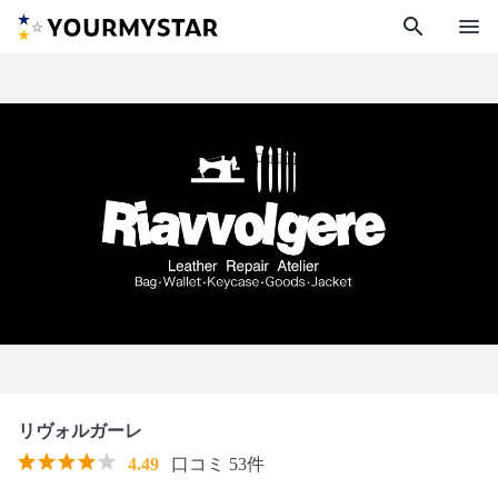
search
menu
リヴォルガーレ
4.49
口コミ 53件