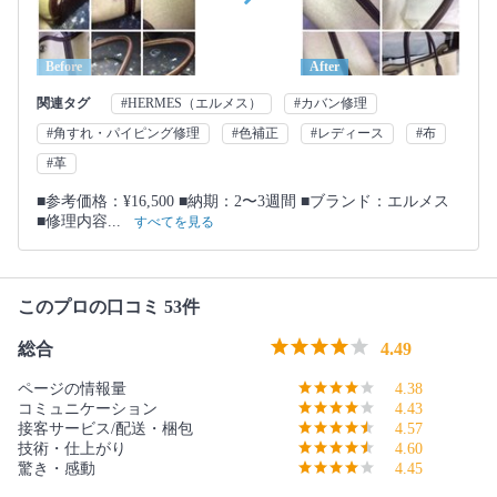
Before
After
関連タグ
#HERMES（エルメス）
#カバン修理
#角すれ・パイピング修理
#色補正
#レディース
#布
#革
■参考価格：¥16,500 ■納期：2〜3週間 ■ブランド：エルメス
■修理内容...
すべてを見る
このプロの口コミ 53件
総合
4.49
ページの情報量
4.38
コミュニケーション
4.43
接客サービス/配送・梱包
4.57
技術・仕上がり
4.60
驚き・感動
4.45