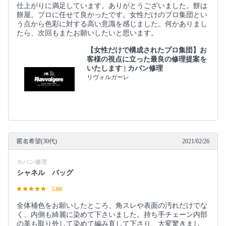
仕上がりに満足しています。ありがとうございました。餅は
餅屋。プロに任せて良かったです。女性だけのプロ集団とい
う点から色彩に対する高い意識を感じました。何かありまし
たら、次回もまたお願いしたいと思います。
【女性だけで構成されたプロ集団】お
客様の視点に立った最良の修理提案を
いたします | カバン修理
リヴォルガーレ
匿名希望(30代)
2021/02/26
カバン修理
シャネル バッグ
5.00
全体補色をお願いしたところ、角スレや表面の汚れだけでな
く、内側も綺麗に染めて下さいました。持ち手チェーン内部
の革も取り外して染めて編み直して下さり、大変驚きまし