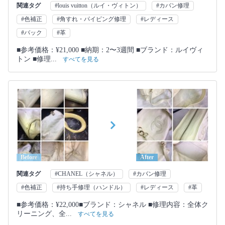
関連タグ
#louis vuitton（ルイ・ヴィトン）
#カバン修理
#色補正
#角すれ・パイピング修理
#レディース
#バック
#革
■参考価格：¥21,000 ■納期：2〜3週間 ■ブランド：ルイヴィ
トン ■修理...
すべてを見る
Before
After
関連タグ
#CHANEL（シャネル）
#カバン修理
#色補正
#持ち手修理（ハンドル）
#レディース
#革
■参考価格：¥22,000■ブランド：シャネル ■修理内容：全体ク
リーニング、全...
すべてを見る