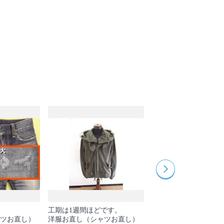
工期は1週間ほどです。
股ズレによるスーツス
ツお直し）
洋服お直し（シャツお直し）
スの穴あき補修です。 裏