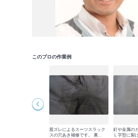
このプロの作業例
1週間ほどです。
股ズレによるスーツスラック
釘や金属の
直し（シャツお直し）
スの穴あき補修です。 裏...
Ｌ字型に裂け