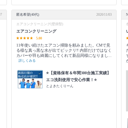
07
匿名希望(40代)
2020/11/03
N
エアコンクリーニング(壁掛型)
エアコンクリーニング
5.00
11年使い続けたエアコン掃除を頼みました。CMで見
る様な真っ黒な水が出てビックリ‼️ 内部だけではなく
カバーや羽も綺麗にしてくれて新品同様になりまし...
詳しくみる
】
⭐️【資格保有＆年間300台施工実績】
エコ洗剤使用で安心作業！⭐️
とよきたくりーん