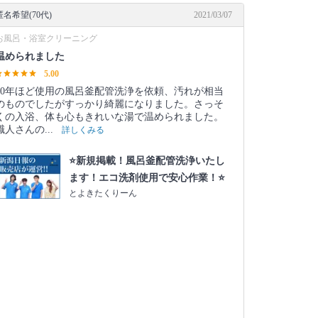
匿名希望(70代)
2021/03/07
お風呂・浴室クリーニング
温められました
5.00
10年ほど使用の風呂釜配管洗浄を依頼、汚れが相当
のものでしたがすっかり綺麗になりました。さっそ
くの入浴、体も心もきれいな湯で温められました。
職人さんの...
詳しくみる
⭐️新規掲載！風呂釜配管洗浄いたし
ます！エコ洗剤使用で安心作業！⭐️
とよきたくりーん