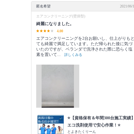
匿名希望
2021/06/
エアコンクリーニング(壁掛型)
綺麗になりました。
4.00
エアコンクリーニングを2台お願いし、仕上がりも
ても綺麗で満足しています。ただ帰られた後に気づ
いたのですが、ベランダで洗浄された際に恐らく塩
素を置いて...
詳しくみる
⭐️【資格保有＆年間300台施工実績
エコ洗剤使用で安心作業！⭐️
とよきたくりーん