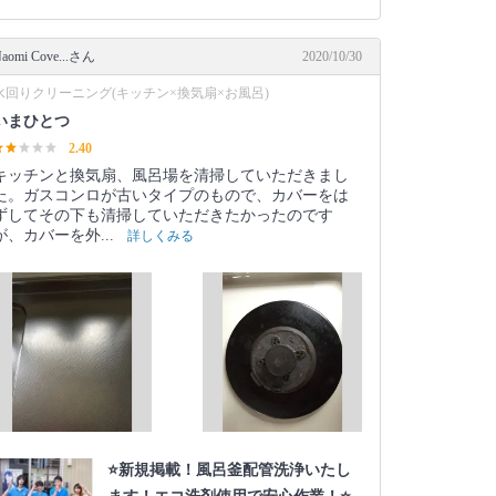
aomi Cove...さん
2020/10/30
水回りクリーニング(キッチン×換気扇×お風呂)
いまひとつ
2.40
キッチンと換気扇、風呂場を清掃していただきまし
た。ガスコンロが古いタイプのもので、カバーをは
ずしてその下も清掃していただきたかったのです
が、カバーを外...
詳しくみる
⭐️新規掲載！風呂釜配管洗浄いたし