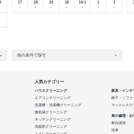
9
27
28
29
30
10/1
2
3
-
-
-
-
-
-
-
5
他の条件で探す
人気カテゴリー
ハウスクリーニング
家具・インテ
エアコンクリーニング
椅子・ソファ
洗濯槽・洗濯機クリーニング
マットレスク
換気扇クリーニング
車の修理・お
キッチンクリーニング
車内清掃
洗面所クリーニング
洗車
トイレクリーニング