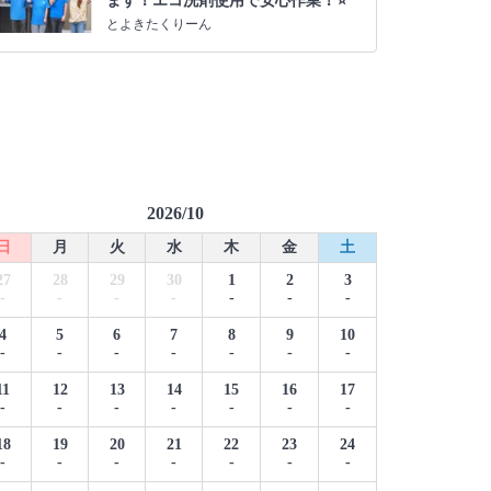
ます！エコ洗剤使用で安心作業！⭐️
とよきたくりーん
2026/10
日
月
火
水
木
金
土
27
28
29
30
1
2
3
-
-
-
-
-
-
-
4
5
6
7
8
9
10
-
-
-
-
-
-
-
11
12
13
14
15
16
17
-
-
-
-
-
-
-
18
19
20
21
22
23
24
-
-
-
-
-
-
-