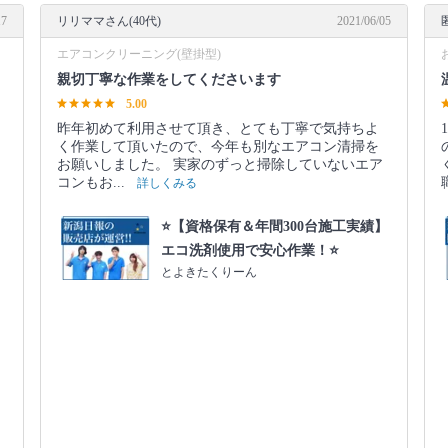
17
リリママさん(40代)
2021/06/05
エアコンクリーニング(壁掛型)
親切丁寧な作業をしてくださいます
5.00
と
昨年初めて利用させて頂き、とても丁寧で気持ちよ
く作業して頂いたので、今年も別なエアコン清掃を
お願いしました。 実家のずっと掃除していないエア
コンもお...
詳しくみる
⭐️【資格保有＆年間300台施工実績】
エコ洗剤使用で安心作業！⭐️
とよきたくりーん
】