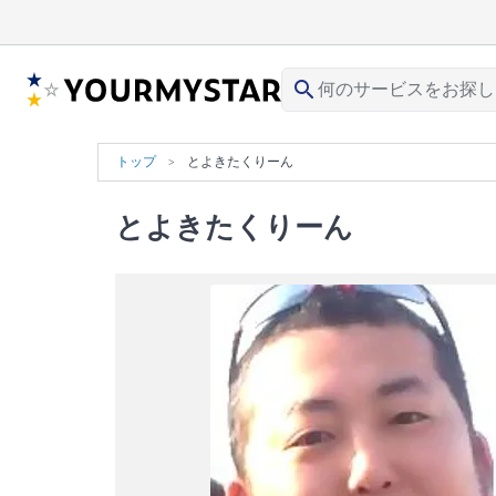
search
トップ
とよきたくりーん
とよきたくりーん