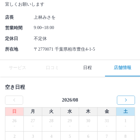
宜しくお願いします
店長
上林みさを
9:00~18:00
営業時間
定休日
不定休
所在地
〒2770071 千葉県柏市豊住4-1-5
サービス
口コミ
日程
店舗情報
空き日程
2026/08
日
月
火
水
木
金
土
26
27
28
29
30
31
1
-
-
-
-
-
-
-
2
3
4
5
6
7
8