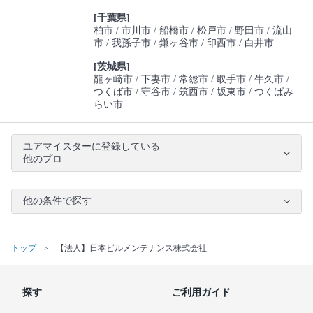
[千葉県]
柏市
市川市
船橋市
松戸市
野田市
流山
市
我孫子市
鎌ヶ谷市
印西市
白井市
[茨城県]
龍ヶ崎市
下妻市
常総市
取手市
牛久市
つくば市
守谷市
筑西市
坂東市
つくばみ
らい市
ユアマイスターに登録している
他のプロ
他の条件で探す
トップ
【法人】日本ビルメンテナンス株式会社
探す
ご利用ガイド