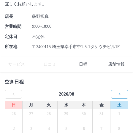
宜しくお願いします。
店長
荻野択真
9:00~18:00
営業時間
定休日
不定休
所在地
〒3400115 埼玉県幸手市中1-5-1タケウチビル1F
サービス
口コミ
日程
店舗情報
空き日程
2026/08
日
月
火
水
木
金
土
26
27
28
29
30
31
1
-
-
-
-
-
-
-
2
3
4
5
6
7
8