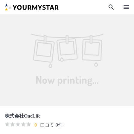
search
menu
株式会社OneLife
0
口コミ 0件