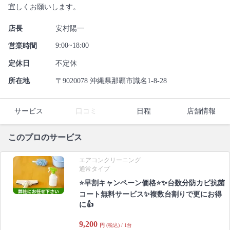
宜しくお願いします。
店長
安村陽一
9:00~18:00
営業時間
定休日
不定休
所在地
〒9020078 沖縄県那覇市識名1-8-28
サービス
口コミ
日程
店舗情報
このプロのサービス
エアコンクリーニング
通常タイプ
⭐早割キャンペーン価格⭐✨台数分防カビ抗菌
コート無料サービス✨複数台割りで更にお得
に👍
9,200
円
(税込) / 1台