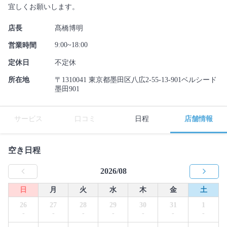
宜しくお願いします。
店長
髙橋博明
9:00~18:00
営業時間
定休日
不定休
所在地
〒1310041 東京都墨田区八広2-55-13-901ベルシード
墨田901
サービス
口コミ
日程
店舗情報
空き日程
2026/08
日
月
火
水
木
金
土
26
27
28
29
30
31
1
-
-
-
-
-
-
-