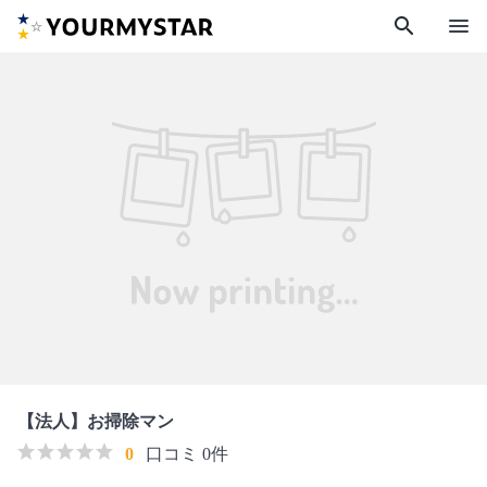
search
menu
【法人】お掃除マン
0
口コミ 0件