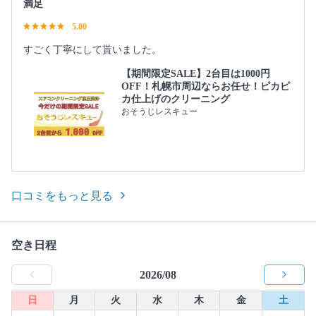
満足
5.00
すごく丁寧にして貰いました。
【期間限定SALE】2台目は1000円
OFF！札幌市周辺ならお任せ！ピカピ
カ仕上げのクリーニング
おそうじレスキュー
口コミをもっと見る
空き日程
2026/08
日
月
火
水
木
金
土