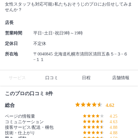
女性スタッフも対応可能♪私たちおそうじのプロにお任せしてみま
せんか？
店長
営業時間
平日･土日･祝日9時～19時
定休日
不定休
所在地
〒0040845 北海道札幌市清田区清田五条５−３−６
−１１
サービス
口コミ
日程
店舗情報
このプロの口コミ 8件
総合
4.62
ページの情報量
4.25
コミュニケーション
4.63
接客サービス/配送・梱包
4.88
技術・仕上がり
4.88