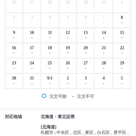
26
27
28
29
30
31
1
-
-
-
-
-
-
-
2
3
4
5
6
7
8
-
-
-
-
-
-
-
9
10
11
12
13
14
15
-
-
-
-
-
-
-
16
17
18
19
20
21
22
-
-
-
-
-
-
-
23
24
25
26
27
28
29
-
-
-
-
-
-
-
30
31
9/1
2
3
4
5
-
-
-
-
-
-
-
-
注文可能
注文不可
対応地域
北海道・東北近県
[北海道]
札幌市
中央区
北区
東区
白石区
豊平区
(