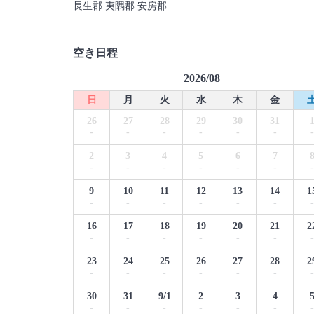
長生郡 夷隅郡 安房郡
空き日程
2026/08
日
月
火
水
木
金
26
27
28
29
30
31
-
-
-
-
-
-
-
2
3
4
5
6
7
-
-
-
-
-
-
-
9
10
11
12
13
14
1
-
-
-
-
-
-
-
16
17
18
19
20
21
2
-
-
-
-
-
-
-
23
24
25
26
27
28
2
-
-
-
-
-
-
-
30
31
9/1
2
3
4
-
-
-
-
-
-
-