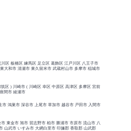
荒川区 板橋区 練馬区 足立区 葛飾区 江戸川区 八王子市
 東大和市 清瀬市 東久留米市 武蔵村山市 多摩市 稲城市
筑区 ) 川崎市 ( 川崎区 幸区 中原区 高津区 多摩区 宮前
 座間市 綾瀬市
羽生市 鴻巣市 深谷市 上尾市 草加市 越谷市 戸田市 入間市
倉市 東金市 旭市 習志野市 柏市 勝浦市 市原市 流山市 八
市 山武市 いすみ市 大網白里市 印旛郡 香取郡 山武郡