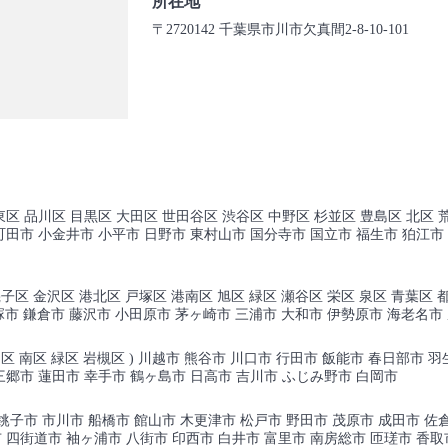
所在地
〒2720142 千葉県市川市欠真間2-8-10-101
東区 品川区 目黒区 大田区 世田谷区 渋谷区 中野区 杉並区 豊島区 北区 
町田市 小金井市 小平市 日野市 東村山市 国分寺市 国立市 福生市 狛江市
子区 金沢区 港北区 戸塚区 港南区 旭区 緑区 瀬谷区 栄区 泉区 青葉区 都
市 平塚市 鎌倉市 藤沢市 小田原市 茅ヶ崎市 三浦市 大和市 伊勢原市 海老名市
和区 南区 緑区 岩槻区 ) 川越市 熊谷市 川口市 行田市 飯能市 春日部市 
三郷市 蓮田市 幸手市 鶴ヶ島市 日高市 吉川市 ふじみ野市 白岡市
) 銚子市 市川市 船橋市 館山市 木更津市 松戸市 野田市 茂原市 成田市 佐
 四街道市 袖ヶ浦市 八街市 印西市 白井市 富里市 南房総市 匝瑳市 香取