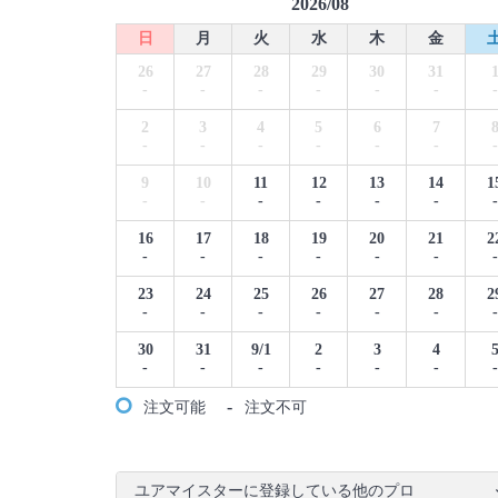
2026/08
日
月
火
水
木
金
26
27
28
29
30
31
-
-
-
-
-
-
-
2
3
4
5
6
7
-
-
-
-
-
-
-
9
10
11
12
13
14
1
-
-
-
-
-
-
-
16
17
18
19
20
21
2
-
-
-
-
-
-
-
23
24
25
26
27
28
2
-
-
-
-
-
-
-
30
31
9/1
2
3
4
-
-
-
-
-
-
-
-
注文可能
注文不可
ユアマイスターに登録している他のプロ