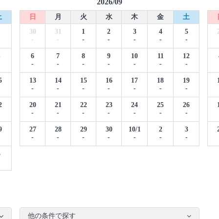
2026/09
土
日
月
火
水
木
金
土
1
30
31
1
2
3
4
5
-
-
-
-
-
-
-
8
6
7
8
9
10
11
12
-
-
-
-
-
-
-
5
13
14
15
16
17
18
19
-
-
-
-
-
-
-
2
20
21
22
23
24
25
26
-
-
-
-
-
-
-
9
27
28
29
30
10/1
2
3
-
-
-
-
-
-
-
5
他の条件で探す