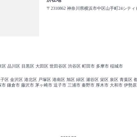
〒2310862 神奈川県横浜市中区山手町24シティ
東区 品川区 目黒区 大田区 世田谷区 渋谷区 町田市 多摩市 稲城市
子区 金沢区 港北区 戸塚区 港南区 旭区 緑区 瀬谷区 栄区 泉区 青葉区 都
市 平塚市 鎌倉市 藤沢市 茅ヶ崎市 逗子市 三浦市 秦野市 厚木市 大和市 伊