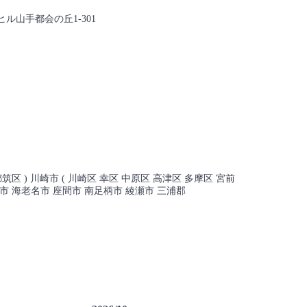
ヒル山手都会の丘1-301
筑区 ) 川崎市 ( 川崎区 幸区 中原区 高津区 多摩区 宮前
勢原市 海老名市 座間市 南足柄市 綾瀬市 三浦郡