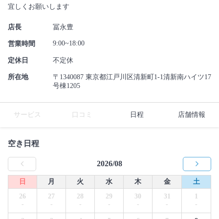
宜しくお願いします
店長
冨永豊
9:00~18:00
営業時間
定休日
不定休
所在地
〒1340087 東京都江戸川区清新町1-1清新南ハイツ17
号棟1205
サービス
口コミ
日程
店舗情報
空き日程
2026/08
日
月
火
水
木
金
土
26
27
28
29
30
31
1
-
-
-
-
-
-
-