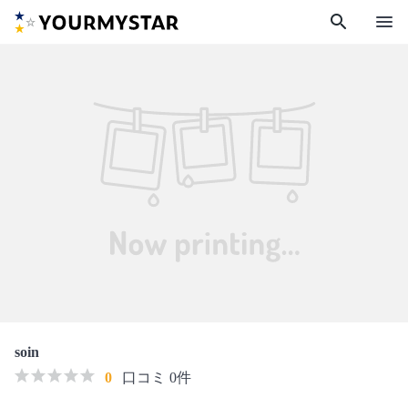
search
menu
soin
0
口コミ 0件