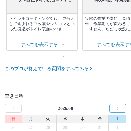
ス内容にトイレのコーティ...
時の料金、作業期間が
トイレ用コーティング剤は、成分と
実際の作業の際に、見積
して含まれるフッ素やシリコンとい
金、作業期間が変わるこ
った樹脂がトイレ表面の小さ...
ますせん。ただし状況によ
すべてを表示する
すべてを表示す
このプロが答えている質問をすべてみる
空き日程
2026/08
日
月
火
水
木
金
土
26
27
28
29
30
31
1