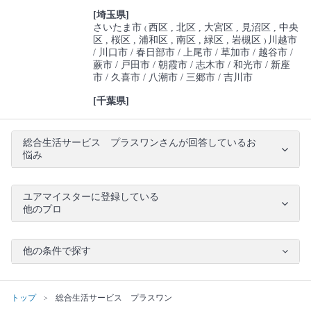
[埼玉県]
さいたま市
西区
北区
大宮区
見沼区
中央
(
区
桜区
浦和区
南区
緑区
岩槻区
川越市
)
川口市
春日部市
上尾市
草加市
越谷市
蕨市
戸田市
朝霞市
志木市
和光市
新座
市
久喜市
八潮市
三郷市
吉川市
[千葉県]
総合生活サービス プラスワンさんが回答しているお
悩み
ユアマイスターに登録している
他のプロ
他の条件で探す
トップ
総合生活サービス プラスワン