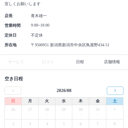
宜しくお願いします
店長
青木雄一
9:00~18:00
営業時間
定休日
不定休
所在地
〒9500951 新潟県新潟市中央区鳥屋野434-51
サービス
口コミ
日程
店舗情報
空き日程
2026/08
日
月
火
水
木
金
土
26
27
28
29
30
31
1
-
-
-
-
-
-
-
2
3
4
5
6
7
8