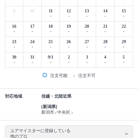
-
-
-
-
-
-
-
9
10
11
12
13
14
15
-
-
-
-
-
-
-
16
17
18
19
20
21
22
-
-
-
-
-
-
-
23
24
25
26
27
28
29
-
-
-
-
-
-
-
30
31
9/1
2
3
4
5
-
-
-
-
-
-
-
-
注文可能
注文不可
対応地域
信越・北陸近県
[新潟県]
新潟市
中央区
(
)
ユアマイスターに登録している
他のプロ