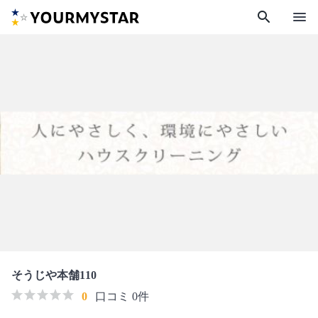
search
menu
そうじや本舗110
0
口コミ 0件