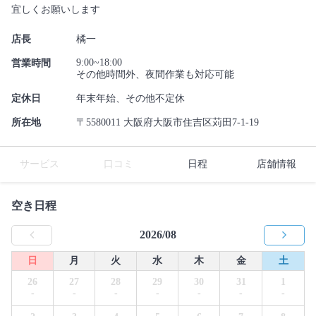
宜しくお願いします
店長
橘一
9:00~18:00
営業時間
その他時間外、夜間作業も対応可能
定休日
年末年始、その他不定休
所在地
〒5580011 大阪府大阪市住吉区苅田7-1-19
サービス
口コミ
日程
店舗情報
空き日程
2026/08
日
月
火
水
木
金
土
26
27
28
29
30
31
1
-
-
-
-
-
-
-