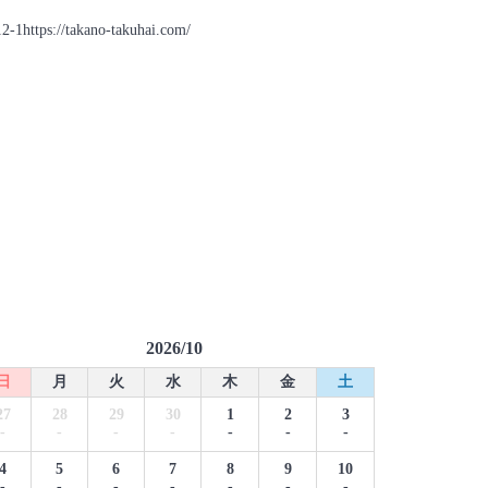
//takano-takuhai.com/
2026/10
日
月
火
水
木
金
土
27
28
29
30
1
2
3
-
-
-
-
-
-
-
4
5
6
7
8
9
10
-
-
-
-
-
-
-