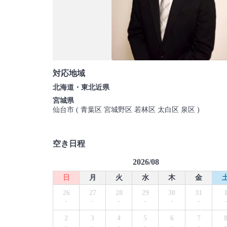
対応地域
北海道・東北近県
宮城県
仙台市 ( 青葉区 宮城野区 若林区 太白区 泉区 )
空き日程
2026/08
日
月
火
水
木
金
26
27
28
29
30
31
-
-
-
-
-
-
-
2
3
4
5
6
7
-
-
-
-
-
-
-