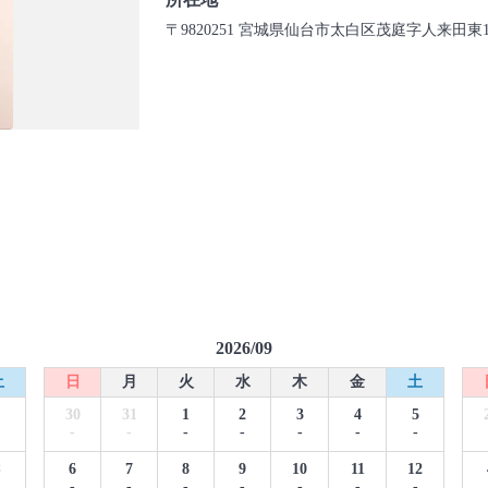
〒9820251 宮城県仙台市太白区茂庭字人来田東12-1https:
2026/09
土
日
月
火
水
木
金
土
1
30
31
1
2
3
4
5
-
-
-
-
-
-
-
8
6
7
8
9
10
11
12
-
-
-
-
-
-
-