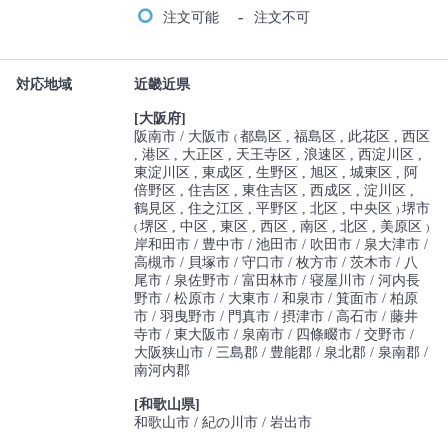
-
注文可能
注文不可
対応地域
近畿近県
[大阪府]
阪南市
大阪市
都島区
福島区
此花区
西区
(
港区
大正区
天王寺区
浪速区
西淀川区
東淀川区
東成区
生野区
旭区
城東区
阿
倍野区
住吉区
東住吉区
西成区
淀川区
鶴見区
住之江区
平野区
北区
中央区
堺市
)
堺区
中区
東区
西区
南区
北区
美原区
(
)
岸和田市
豊中市
池田市
吹田市
泉大津市
高槻市
貝塚市
守口市
枚方市
茨木市
八
尾市
泉佐野市
富田林市
寝屋川市
河内長
野市
松原市
大東市
和泉市
箕面市
柏原
市
羽曳野市
門真市
摂津市
高石市
藤井
寺市
東大阪市
泉南市
四條畷市
交野市
大阪狭山市
三島郡
豊能郡
泉北郡
泉南郡
南河内郡
[和歌山県]
和歌山市
紀の川市
岩出市