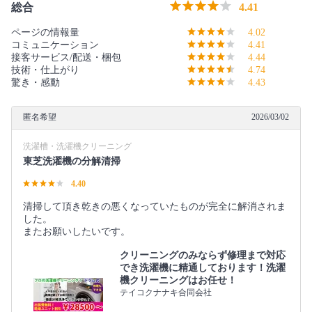
総合
4.41
ページの情報量
4.02
コミュニケーション
4.41
接客サービス/配送・梱包
4.44
技術・仕上がり
4.74
驚き・感動
4.43
匿名希望
2026/03/02
洗濯槽・洗濯機クリーニング
東芝洗濯機の分解清掃
4.40
清掃して頂き乾きの悪くなっていたものが完全に解消されま
した。
またお願いしたいです。
クリーニングのみならず修理まで対応
でき洗濯機に精通しております！洗濯
機クリーニングはお任せ！
テイコクナナキ合同会社