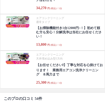
34,270
円
(税込) / 1台
エアコンクリーニング
通常タイプ
【お掃除機能付き1台12000円~！】初めて頼
む方も安心！分解洗浄は当社にお任せくださ
い！
13,800
円
(税込) / 1台
エアコンクリーニング
天井埋め込み型1方向
【お任せください❗️】丁寧な対応を心掛けてお
ります！ 業務用エアコン洗浄クリーニン
グ ８馬力まで
25,300
円
(税込) / 1台
このプロの口コミ 54件