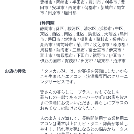
豊橋市
岡崎市
半田市
豊川市
刈谷市
豊
田市
安城市
西尾市
蒲郡市
新城市
知立
市
田原市
額田郡
[静岡県]
静岡市
葵区
駿河区
清水区
浜松市
中区
(
)
(
東区
西区
南区
北区
浜北区
天竜区
島田
)
市
磐田市
焼津市
掛川市
藤枝市
袋井市
湖西市
御前崎市
菊川市
牧之原市
榛原郡
周智郡
熱海市
三島市
富士宮市
伊東市
富士市
御殿場市
下田市
裾野市
伊豆市
伊豆の国市
賀茂郡
田方郡
駿東郡
沼津市
お店の特徴
「タスカル24」は、お客様を笑顔にしたいから
こそ生まれたエアコン・洗濯機専門のクリーニ
ングサービスです。
皆さんの暮らしに「プラス」おもてなしを
暮らしの一部であるスーパーや町のお店を皆さ
まに快適にお使いいただき、暮らしにプラスの
おもてなしの助けとなりたい。
人の出入りが激しく、長時間使用する業務用エ
アコンは通常以上にカビ・ダニ・雑菌が繁殖し
やすく、汚れ等が気になるとの悩みから「タス