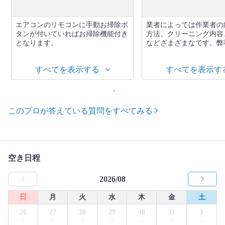
エアコンのリモコンに手動お掃除ボ
業者によっては作業者の
タンが付いていればお掃除機能付き
方法、クリーニング内容
となります。
などざまざまなです。弊社
すべてを表示する
すべてを表示す
このプロが答えている質問をすべてみる
空き日程
2026/08
日
月
火
水
木
金
土
26
27
28
29
30
31
1
-
-
-
-
-
-
-