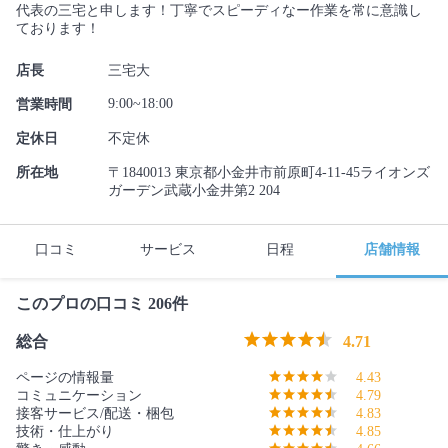
代表の三宅と申します！丁寧でスピーディなー作業を常に意識し
ております！
店長
三宅大
9:00~18:00
営業時間
定休日
不定休
所在地
〒1840013 東京都小金井市前原町4-11-45ライオンズ
ガーデン武蔵小金井第2 204
口コミ
サービス
日程
店舗情報
このプロの口コミ 206件
総合
4.71
ページの情報量
4.43
コミュニケーション
4.79
接客サービス/配送・梱包
4.83
技術・仕上がり
4.85