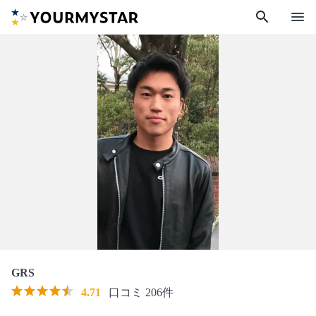
search
menu
GRS
4.71
口コミ 206件