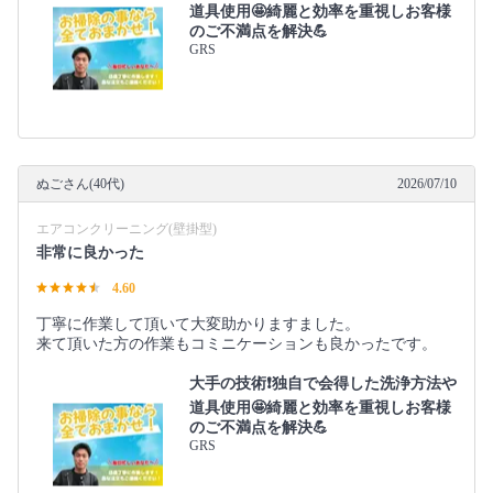
道具使用🤩綺麗と効率を重視しお客様
のご不満点を解決💪
GRS
ぬごさん(40代)
2026/07/10
エアコンクリーニング(壁掛型)
非常に良かった
4.60
丁寧に作業して頂いて大変助かりますました。
来て頂いた方の作業もコミニケーションも良かったです。
大手の技術❗️独自で会得した洗浄方法や
道具使用🤩綺麗と効率を重視しお客様
のご不満点を解決💪
GRS