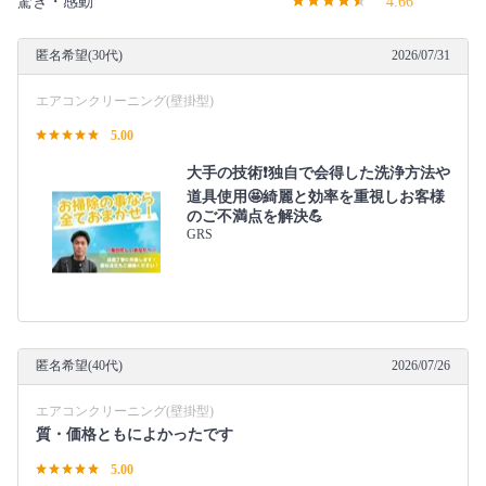
驚き・感動
4.66
匿名希望(30代)
2026/07/31
エアコンクリーニング(壁掛型)
5.00
大手の技術❗️独自で会得した洗浄方法や
道具使用🤩綺麗と効率を重視しお客様
のご不満点を解決💪
GRS
匿名希望(40代)
2026/07/26
エアコンクリーニング(壁掛型)
質・価格ともによかったです
5.00