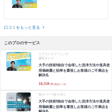
口コミをもっと見る
このプロのサービス
エアコンクリーニング
通常タイプ
大手の技術❗️独自で会得した洗浄方法や道具使
用🤩綺麗と効率を重視しお客様のご不満点を
解決💪
10,350
円
(税込) / 1台
車のパーツ取り付け
大手の技術❗️独自で会得した洗浄方法や道具使
用🤩綺麗と効率を重視しお客様のご不満点を
解決💪