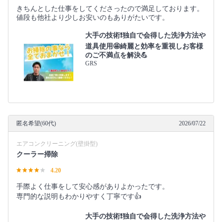
きちんとした仕事をしてくださったので満足しております。
値段も他社より少しお安いのもありがたいです。
大手の技術❗️独自で会得した洗浄方法や
道具使用🤩綺麗と効率を重視しお客様
のご不満点を解決💪
GRS
匿名希望(60代)
2026/07/22
エアコンクリーニング(壁掛型)
クーラー掃除
4.20
手際よく仕事をして安心感がありよかったです。
専門的な説明もわかりやすく丁寧です👍
大手の技術❗️独自で会得した洗浄方法や