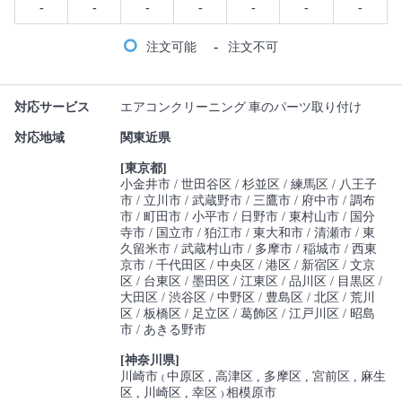
-
-
-
-
-
-
-
-
注文可能
注文不可
対応サービス
エアコンクリーニング
車のパーツ取り付け
対応地域
関東近県
[東京都]
小金井市
世田谷区
杉並区
練馬区
八王子
市
立川市
武蔵野市
三鷹市
府中市
調布
市
町田市
小平市
日野市
東村山市
国分
寺市
国立市
狛江市
東大和市
清瀬市
東
久留米市
武蔵村山市
多摩市
稲城市
西東
京市
千代田区
中央区
港区
新宿区
文京
区
台東区
墨田区
江東区
品川区
目黒区
大田区
渋谷区
中野区
豊島区
北区
荒川
区
板橋区
足立区
葛飾区
江戸川区
昭島
市
あきる野市
[神奈川県]
川崎市
中原区
高津区
多摩区
宮前区
麻生
(
区
川崎区
幸区
相模原市
)