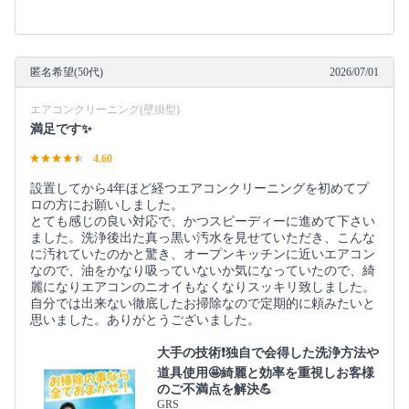
匿名希望(50代)
2026/07/01
エアコンクリーニング(壁掛型)
満足です✨
4.60
設置してから4年ほど経つエアコンクリーニングを初めてプ
ロの方にお願いしました。
とても感じの良い対応で、かつスピーディーに進めて下さい
ました。洗浄後出た真っ黒い汚水を見せていただき、こんな
に汚れていたのかと驚き、オープンキッチンに近いエアコン
なので、油をかなり吸っていないか気になっていたので、綺
麗になりエアコンのニオイもなくなりスッキリ致しました。
自分では出来ない徹底したお掃除なので定期的に頼みたいと
思いました。ありがとうございました。
大手の技術❗️独自で会得した洗浄方法や
道具使用🤩綺麗と効率を重視しお客様
のご不満点を解決💪
GRS