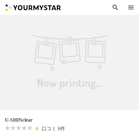
search
menu
U-SHINclear
0
口コミ 0件