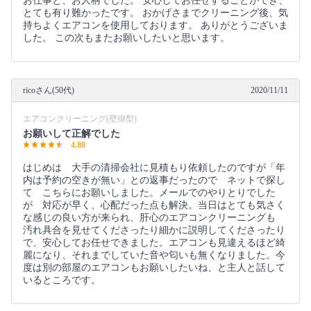
お仕事と、お人柄でした。 安心してお任せすることができ、
とても有り難かったです。 おかげさまでクリーニング後、気
持ちよくエアコンを使用しております。 ありがとうございま
した。 この次もまたお願いしたいと思います。
ricoさん(50代)
2020/11/11
エアコンクリーニング(壁掛型)
お願いして正解でした
4.80
はじめは 大手の清掃会社に見積もり依頼したのですが「年
内は予約の空きが無い」との返事だったので ネットで探し
て こちらにお願いしました。メールでのやりとりでした
が 対応が早く、心配だった点も解決。当日はとても気さく
な感じの良い方が来られ、肝心のエアコンクリーニングも
汚れ具合を見せてくださったり細かに説明してくださったり
で、安心してお任せできました。エアコンも見違えるほど綺
麗になり、それまでしていた音や匂いも無くなりました。今
度は別の部屋のエアコンもお願いしたいね、と主人と話して
いるところです。