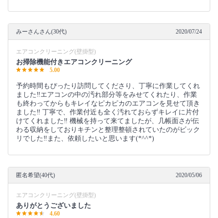
みーさんさん(30代)
2020/07/24
エアコンクリーニング(壁掛型)
お掃除機能付きエアコンクリーニング
5.00
予約時間もぴったり訪問してくださり、丁寧に作業してくれ
ました‼️エアコンの中の汚れ部分等をみせてくれたり、作業
も終わってからもキレイなピカピカのエアコンを見せて頂き
ました‼️ 丁寧で、作業付近も全く汚れておらずキレイに片付
けてくれました‼️ 機械を持って来てましたが、几帳面さが伝
わる収納をしておりキチンと整理整頓されていたのがビック
リでした‼️また、依頼したいと思います(*^^*)
匿名希望(40代)
2020/05/06
エアコンクリーニング(壁掛型)
ありがとうございました
4.60