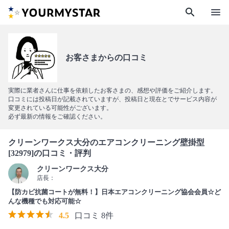
search
menu
お客さまからの口コミ
実際に業者さんに仕事を依頼したお客さまの、感想や評価をご紹介します。
口コミには投稿日が記載されていますが、投稿日と現在とでサービス内容が
変更されている可能性がございます。
必ず最新の情報をご確認ください。
クリーンワークス大分のエアコンクリーニング壁掛型
[32979]の口コミ・評判
クリーンワークス大分
店長：
【防カビ抗菌コートが無料！】日本エアコンクリーニング協会会員☆ど
んな機種でも対応可能☆
4.5
口コミ 8件