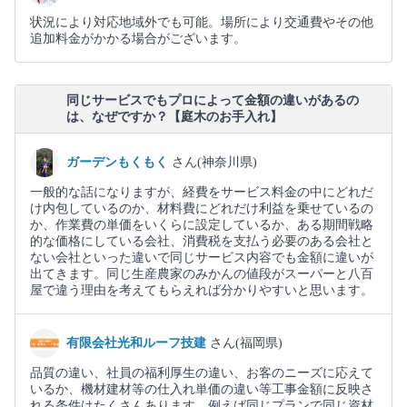
状況により対応地域外でも可能。場所により交通費やその他
追加料金がかかる場合がございます。
同じサービスでもプロによって金額の違いがあるの
は、なぜですか？【庭木のお手入れ】
ガーデンもくもく
さん(神奈川県)
一般的な話になりますが、経費をサービス料金の中にどれだ
け内包しているのか、材料費にどれだけ利益を乗せているの
か、作業費の単価をいくらに設定しているか、ある期間戦略
的な価格にしている会社、消費税を支払う必要のある会社と
ない会社といった違いで同じサービス内容でも金額に違いが
出てきます。同じ生産農家のみかんの値段がスーパーと八百
屋で違う理由を考えてもらえれば分かりやすいと思います。
有限会社光和ルーフ技建
さん(福岡県)
品質の違い、社員の福利厚生の違い、お客のニーズに応えて
いるか、機材建材等の仕入れ単価の違い等工事金額に反映さ
れる条件はたくさんあります。例えば同じプランで同じ資材