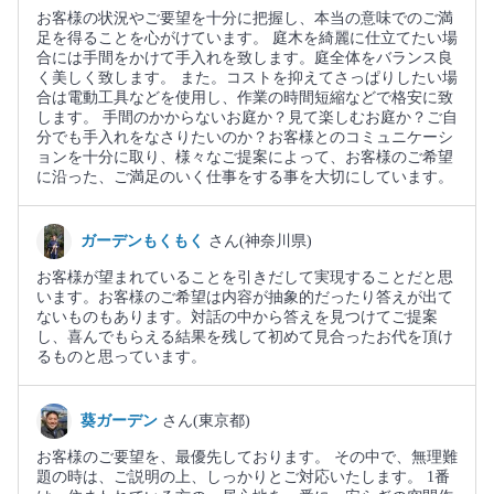
お客様の状況やご要望を十分に把握し、本当の意味でのご満
足を得ることを心がけています。 庭木を綺麗に仕立てたい場
合には手間をかけて手入れを致します。庭全体をバランス良
く美しく致します。 また。コストを抑えてさっぱりしたい場
合は電動工具などを使用し、作業の時間短縮などで格安に致
します。 手間のかからないお庭か？見て楽しむお庭か？ご自
分でも手入れをなさりたいのか？お客様とのコミュニケーシ
ョンを十分に取り、様々なご提案によって、お客様のご希望
に沿った、ご満足のいく仕事をする事を大切にしています。
ガーデンもくもく
さん(神奈川県)
お客様が望まれていることを引きだして実現することだと思
います。お客様のご希望は内容が抽象的だったり答えが出て
ないものもあります。対話の中から答えを見つけてご提案
し、喜んでもらえる結果を残して初めて見合ったお代を頂け
るものと思っています。
葵ガーデン
さん(東京都)
お客様のご要望を、最優先しております。 その中で、無理難
題の時は、ご説明の上、しっかりとご対応いたします。 1番