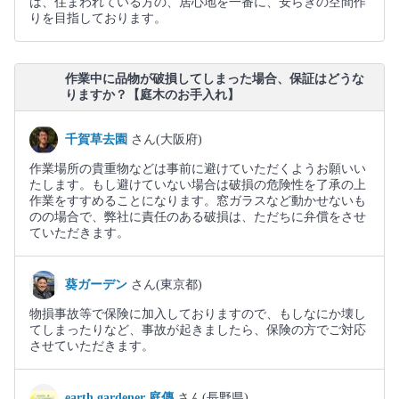
は、住まわれている方の、居心地を一番に、安らぎの空間作
りを目指しております。
作業中に品物が破損してしまった場合、保証はどうな
りますか？【庭木のお手入れ】
千賀草去園
さん(大阪府)
作業場所の貴重物などは事前に避けていただくようお願いい
たします。もし避けていない場合は破損の危険性を了承の上
作業をすすめることになります。窓ガラスなど動かせないも
のの場合で、弊社に責任のある破損は、ただちに弁償をさせ
ていただきます。
葵ガーデン
さん(東京都)
物損事故等で保険に加入しておりますので、もしなにか壊し
てしまったりなど、事故が起きましたら、保険の方でご対応
させていただきます。
earth gardener 庭傳
さん(長野県)