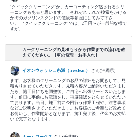
‘クイッククリーニング’か、カーコーティング迄されるクリ
ーニングもあると思います。 それぞれ，PCで検索をかける
か街のガソリンスタンドの値段等参照にしてみて下さ
い。 ‘クイッククリーニング’では、2千円〜が一般的な様で
すが。
カークリーニングの見積もりから作業までの流れを教
えてください。【車の修理・お手入れ】
イオンウォッシュ糸満（fresclean）
さん(沖縄県)
まず、お客様のクリーニングのお品の詳細をお聞きして、見
積もりさせていただきます。見積内容がご納得いただきまし
たら、施工日にちを調整後、ご自宅へ出張サービスいたしま
す。前日に事前にお電話をし、再度確認をとらせていただい
ております。当日、施工前に今回行う作業工程や、注意事項
などご説明させていただきます。お客様のご希望など改めて
お伺いし、作業開始となります。施工完了後、代金のお支払
いで完了となります。
ホームワークス
さん(千葉県)