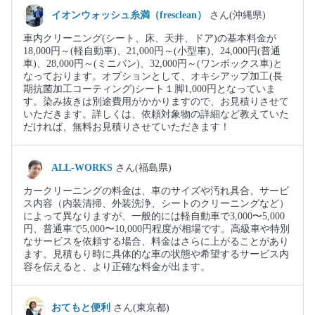
イオンウォッシュ糸満（fresclean）
さん(沖縄県)
車内クリーニング(シート、床、天井、ドア)の基本料金が
18,000円～(軽自動車)、21,000円～(小型車)、24,000円(普通
車)、28,000円～(ミニバン)、32,000円～(ワンボックス車)と
なっております。オプションとして、オキシアップ加工(長
期抗菌加工コーティング)シート１脚1,000円となっていま
す。染み抜きは別途費用がかかりますので、お見積りさせて
いただきます。詳しくは、依頼対象物の詳細など教えていた
だければ、無料お見積りさせていただきます！
ALL-WORKS
さん(福島県)
カークリーニングの料金は、車のサイズや汚れ具合、サービ
ス内容（内装清掃、外装洗浄、シートのクリーニングなど）
によって異なりますが、一般的には軽自動車で3,000〜5,000
円、普通車で5,000〜10,000円程度が相場です。高級車や特別
なサービスを依頼する場合、料金はさらに上がることがあり
ます。見積もり時に具体的な車の状態や希望するサービス内
容を伝えると、より正確な料金が出ます。
おてもと便利
さん(東京都)