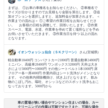
まずは、 ①お車の車種名をお知らせください。 ②車種名で
サイズが分かりますのでお見積もり金額を算出します。 ③追
加オプションを選択しますと、追加料金が加算されます。 ＜
作業までの流れは＞ ①ご希望の作業日程をお知らせくださ
い。 お客様の日程を調整して、回答いたします。 ②作業
スペース、電源、水道、作業車を停めて置く場所などを予め
お伺いさせていただきます。 ③作業当日を待つ 以上の流れ
となります。
イオンウォッシュ仙台（ＳＫクリーン）
さん(宮城県)
軽自動車18400円 コンパクトカー21800円 普通自動車24800円
ミニバン、高級車28400円 ワンボックス32800円 天井は大き
さにより5000円〜10000円 その他シートベルト1本1000円 床
フロアー各一席4000円 作業内容はシート洗浄がメインとなり
ます。 その他車内掃除機掛け、拭き上げとなります。 飲み
物のこぼし汚れ、嘔吐、オシッコなどのスポット洗浄もおこ
なっております。5000円から
車の置場が狭い場合やマンション住まいの場合、カー
クリーニングの作業は可能ですか？また、可能な場合