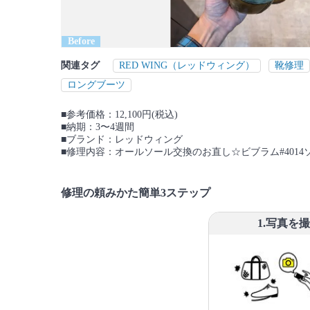
Before
関連タグ
RED WING（レッドウィング）
靴修理
ロングブーツ
■参考価格：12,100円(税込)
■納期：3〜4週間
■ブランド：レッドウィング
■修理内容：オールソール交換のお直し☆ビブラム#4014
修理の頼みかた簡単3ステップ
1.写真を