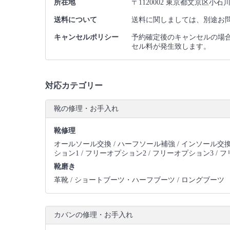
所在地
〒1120002 東京都文京区小石川
送料について
送料に関しましては、別途お
キャンセルポリシー
予約確定後のキャンセルの場
セル料が発生致します。
対応カテゴリー
靴の修理・お手入れ
靴修理
オールソール交換 /
ハーフソール補強 /
インソール交換
ション1 /
フリーオプション2 /
フリーオプション3 /
フ
靴磨き
革靴 /
ショートブーツ・ハーフブーツ /
ロングブーツ
カバンの修理・お手入れ