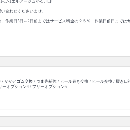
1-17-1エルアージュ小石川1F
問い合わせくださいませ。
合、作業日5日～2日前まではサービス料金の２５％ 作業日前日までは
 /
かかとゴム交換 /
つま先補強 /
ヒール巻き交換 /
ヒール交換 /
履き口補
リーオプション4 /
フリーオプション5