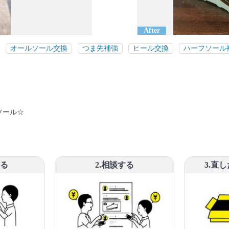
After
オールソール交換
つま先補強
ヒール交換
ハーフソール
ソール☆
撮る
2.相談する
3.直