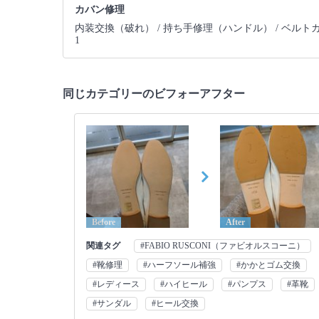
カバン修理
内装交換（破れ） /
持ち手修理（ハンドル） /
ベルトカ
1
同じカテゴリーのビフォーアフター
Before
After
関連タグ
#FABIO RUSCONI（ファビオルスコーニ）
#靴修理
#ハーフソール補強
#かかとゴム交換
#レディース
#ハイヒール
#パンプス
#革靴
#サンダル
#ヒール交換