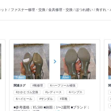
ット /
ファスナー修理・交換 /
金具修理・交換 /
ほつれ縫い /
角すれ・
Before
After
関連タグ
#靴修理
#ハーフソール補強
#かかとゴム交換
#レディース
#パンプス
#ハイヒール
#サンダル
#革靴
■参考価格：¥5,500 ■納期：1〜2週間 ■ブランド：