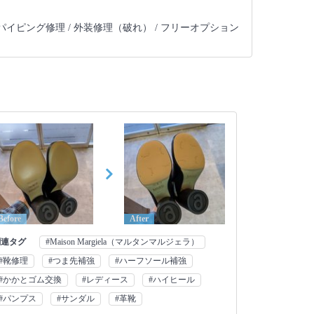
パイピング修理 /
外装修理（破れ） /
フリーオプション
Before
After
関連タグ
#Maison Margiela（マルタンマルジェラ）
#靴修理
#つま先補強
#ハーフソール補強
#かかとゴム交換
#レディース
#ハイヒール
#パンプス
#サンダル
#革靴