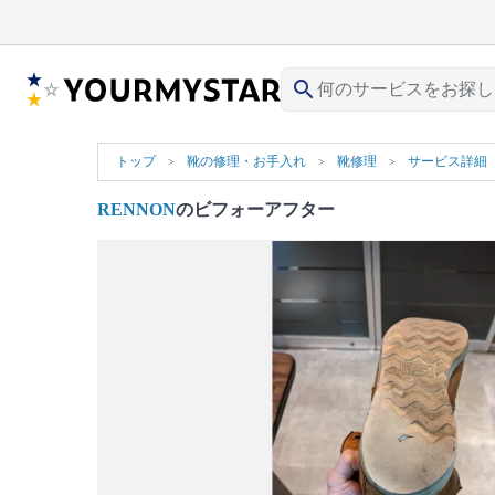
search
トップ
靴の修理・お手入れ
靴修理
サービス詳細
RENNON
のビフォーアフター