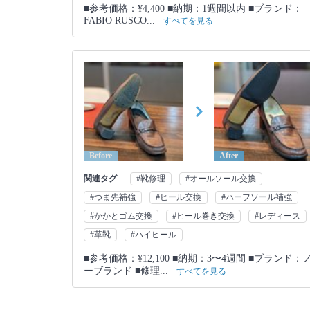
■参考価格：¥4,400 ■納期：1週間以内 ■ブランド：
FABIO RUSCO...
すべてを見る
Before
After
関連タグ
#靴修理
#オールソール交換
#つま先補強
#ヒール交換
#ハーフソール補強
#かかとゴム交換
#ヒール巻き交換
#レディース
#革靴
#ハイヒール
■参考価格：¥12,100 ■納期：3〜4週間 ■ブランド：
ーブランド ■修理...
すべてを見る