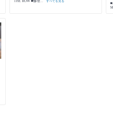
THE ROW ■修理...
すべてを見る
■
M
ノ