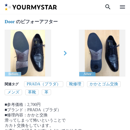
search
menu
Door
のビフォーアフター
Before
After
PRADA（プラダ）
靴修理
かかとゴム交換
関連タグ
メンズ
革靴
革
■参考価格：2,700円
■ブランド：PRADA（プラダ）
■修理内容：かかと交換
滑ってしまって怖いということで
カカト交換をしています。