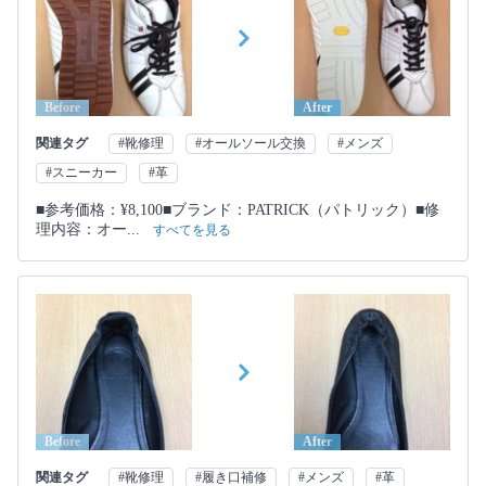
Before
After
関連タグ
#靴修理
#オールソール交換
#メンズ
#スニーカー
#革
■参考価格：¥8,100■ブランド：PATRICK（パトリック）■修
理内容：オー...
すべてを見る
Before
After
関連タグ
#靴修理
#履き口補修
#メンズ
#革