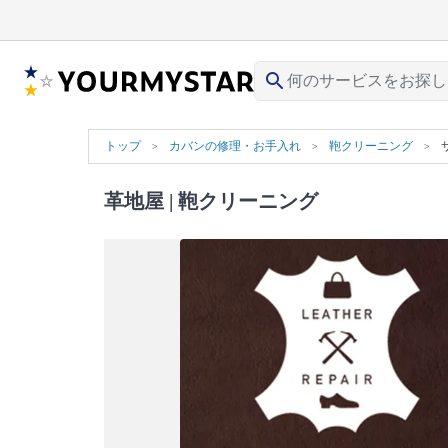
search
トップ
カバンの修理・お手入れ
鞄クリーニング
革地屋
| 鞄クリーニング