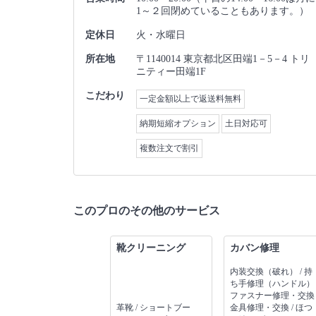
1～２回閉めていることもあります。）
定休日
火・水曜日
所在地
〒1140014 東京都北区田端1－5－4 トリ
ニティー田端1F
こだわり
一定金額以上で返送料無料
納期短縮オプション
土日対応可
複数注文で割引
このプロのその他のサービス
靴クリーニング
カバン修理
内装交換（破れ） / 持
ち手修理（ハンドル） 
ファスナー修理・交換 
革靴 / ショートブー
金具修理・交換 / ほつ