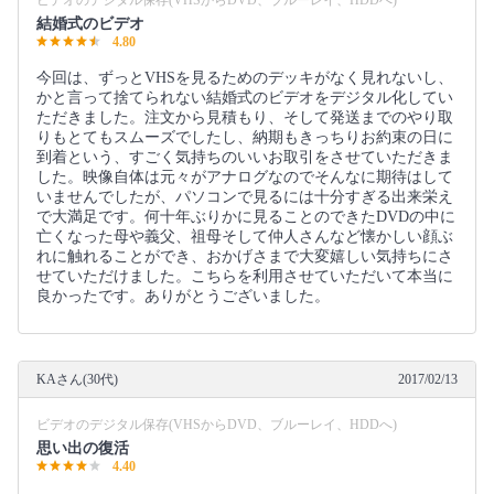
ビデオのデジタル保存(VHSからDVD、ブルーレイ、HDDへ)
結婚式のビデオ
4.80
今回は、ずっとVHSを見るためのデッキがなく見れないし、
かと言って捨てられない結婚式のビデオをデジタル化してい
ただきました。注文から見積もり、そして発送までのやり取
りもとてもスムーズでしたし、納期もきっちりお約束の日に
到着という、すごく気持ちのいいお取引をさせていただきま
した。映像自体は元々がアナログなのでそんなに期待はして
いませんでしたが、パソコンで見るには十分すぎる出来栄え
で大満足です。何十年ぶりかに見ることのできたDVDの中に
亡くなった母や義父、祖母そして仲人さんなど懐かしい顔ぶ
れに触れることができ、おかげさまで大変嬉しい気持ちにさ
せていただけました。こちらを利用させていただいて本当に
良かったです。ありがとうございました。
KAさん(30代)
2017/02/13
ビデオのデジタル保存(VHSからDVD、ブルーレイ、HDDへ)
思い出の復活
4.40