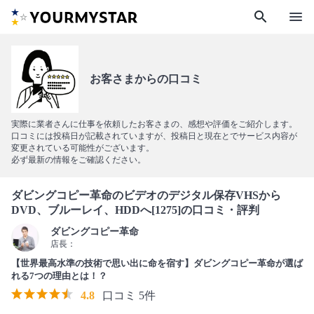
search
menu
お客さまからの口コミ
実際に業者さんに仕事を依頼したお客さまの、感想や評価をご紹介します。
口コミには投稿日が記載されていますが、投稿日と現在とでサービス内容が
変更されている可能性がございます。
必ず最新の情報をご確認ください。
ダビングコピー革命のビデオのデジタル保存VHSから
DVD、ブルーレイ、HDDへ[1275]の口コミ・評判
ダビングコピー革命
店長：
【世界最高水準の技術で思い出に命を宿す】ダビングコピー革命が選ば
れる7つの理由とは！？
4.8
口コミ 5件