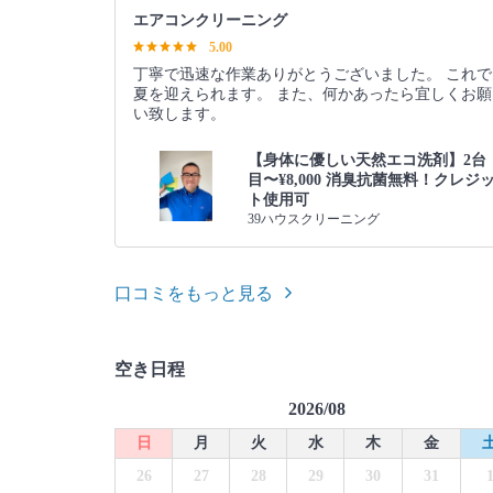
エアコンクリーニング
5.00
丁寧で迅速な作業ありがとうございました。 これで
夏を迎えられます。 また、何かあったら宜しくお願
い致します。
【身体に優しい天然エコ洗剤】2台
目〜¥8,000 消臭抗菌無料！クレジ
ト使用可
39ハウスクリーニング
口コミをもっと見る
空き日程
2026/08
日
月
火
水
木
金
26
27
28
29
30
31