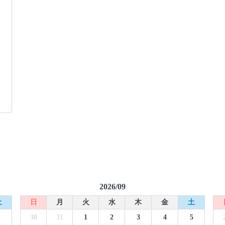
ッ
2026/09
土
日
月
火
水
木
金
土
1
30
31
1
2
3
4
5