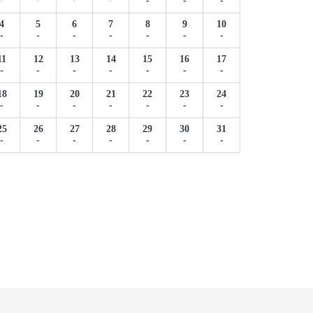
-
-
-
-
-
-
-
4
5
6
7
8
9
10
-
-
-
-
-
-
-
11
12
13
14
15
16
17
-
-
-
-
-
-
-
18
19
20
21
22
23
24
-
-
-
-
-
-
-
25
26
27
28
29
30
31
-
-
-
-
-
-
-