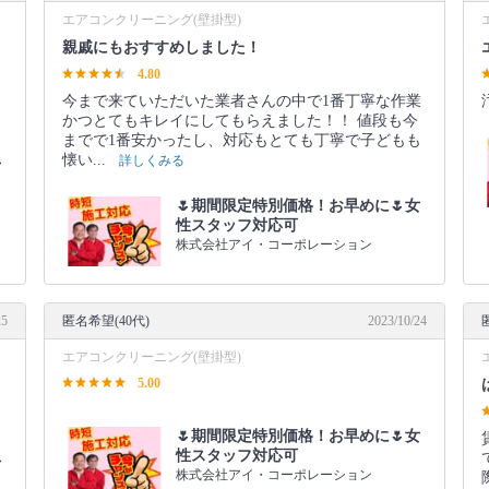
エアコンクリーニング(壁掛型)
親戚にもおすすめしました！
4.80
今まで来ていただいた業者さんの中で1番丁寧な作業
かつとてもキレイにしてもらえました！！ 値段も今
までで1番安かったし、対応もとても丁寧で子どもも
懐い...
詳しくみる
女
🌷期間限定特別価格！お早めに🌷女
性スタッフ対応可
株式会社アイ・コーポレーション
25
匿名希望(40代)
2023/10/24
エアコンクリーニング(壁掛型)
5.00
🌷期間限定特別価格！お早めに🌷女
性スタッフ対応可
女
株式会社アイ・コーポレーション