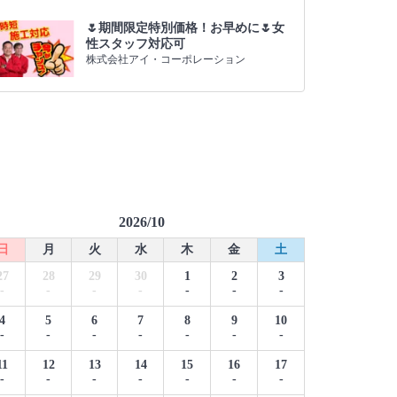
🌷期間限定特別価格！お早めに🌷女
性スタッフ対応可
株式会社アイ・コーポレーション
2026/10
日
月
火
水
木
金
土
27
28
29
30
1
2
3
-
-
-
-
-
-
-
4
5
6
7
8
9
10
-
-
-
-
-
-
-
11
12
13
14
15
16
17
-
-
-
-
-
-
-