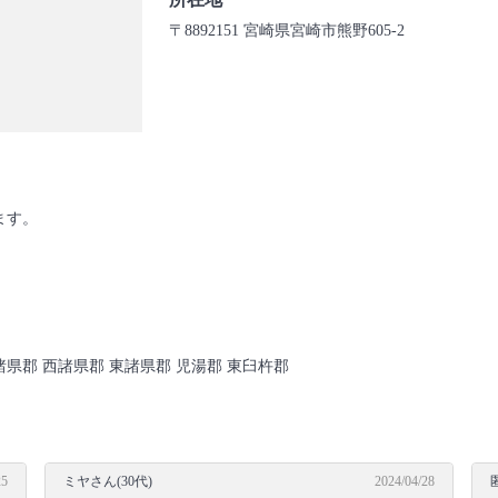
〒8892151 宮崎県宮崎市熊野605-2
ます。
諸県郡 西諸県郡 東諸県郡 児湯郡 東臼杵郡
25
ミヤさん(30代)
2024/04/28