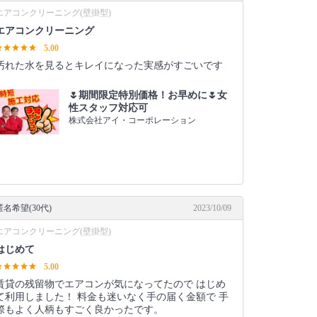
エアコンクリーニング(壁掛型)
エアコンクリーニング
5.00
汚れた水を見るとキレイになった実感がすごいです
🌷期間限定特別価格！お早めに🌷女
性スタッフ対応可
株式会社アイ・コーポレーション
匿名希望(30代)
2023/10/09
エアコンクリーニング(壁掛型)
はじめて
5.00
賃貸の残留物でエアコンが気になってたので はじめ
て利用しました！ 料金も迷いなく手の届く金額で 手
際もよく人柄もすごく良かったです。